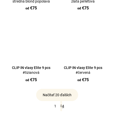
stredná blond popolavá
zlatá perleťová
€75
€75
od
od
CLIP IN vlasy Elite 9 pcs
CLIP IN vlasy Elite 9 pcs
#tizianová
#červená
€75
€75
od
od
Načítať 20 ďalších
O
S
1
4
v
t
r
l