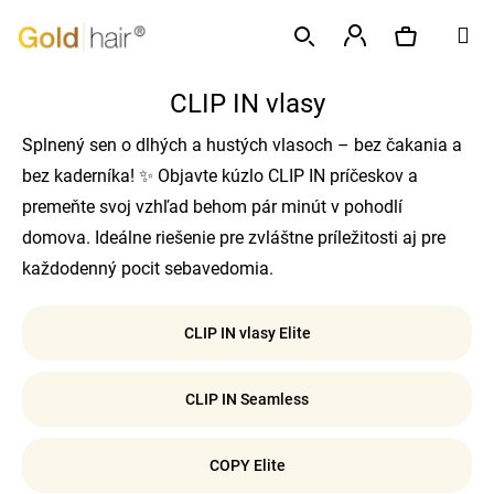
K
Prejsť
M
o
na
Späť
Späť
š
obsah
Prihlásenie
í
CLIP IN vlasy
Hľadať
Nákupný
Č
k
o
Splnený sen o dlhých a hustých vlasoch – bez čakania a
p
košík
bez kaderníka! ✨ Objavte kúzlo CLIP IN príčeskov a
o
premeňte svoj vzhľad behom pár minút v pohodlí
t
domova. Ideálne riešenie pre zvláštne príležitosti aj pre
r
každodenný pocit sebavedomia.
e
b
CLIP IN vlasy Elite
u
j
CLIP IN Seamless
e
t
e
COPY Elite
n