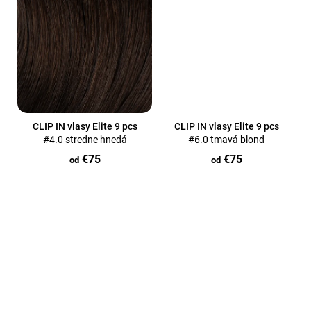
o
v
CLIP IN vlasy Elite 9 pcs
CLIP IN vlasy Elite 9 pcs
#4.0 stredne hnedá
#6.0 tmavá blond
€75
€75
od
od