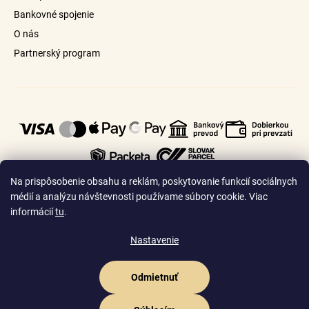
Bankovné spojenie
O nás
Partnerský program
Na prispôsobenie obsahu a reklám, poskytovanie funkcií sociálnych
médií a analýzu návštevnosti používame súbory cookie. Viac
informácií
tu
.
🇸🇰
🇨🇿
Slovensko
Česko
Nastavenie
Odmietnuť
Vytvoril Shoptet Premium
Copyright 2026
Goldhair.sk
. Všetky práva vyhradené.
Upraviť nastavenie