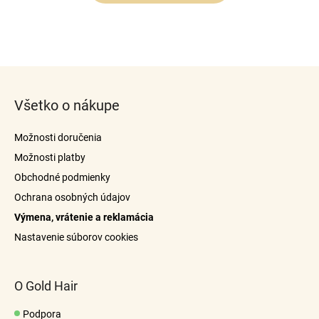
Z
á
Všetko o nákupe
p
ä
Možnosti doručenia
t
Možnosti platby
i
Obchodné podmienky
e
Ochrana osobných údajov
Výmena, vrátenie a reklamácia
Nastavenie súborov cookies
O Gold Hair
Podpora