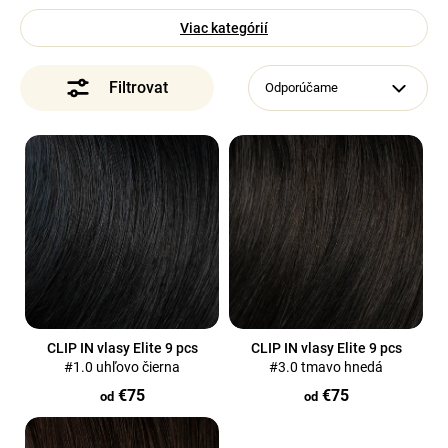
á
Viac kategórií
OFINY Elite
j
s
Odporúčame
Príslušenstvo
ť
?
V
ý
p
i
s
Hľadať
p
r
o
d
CLIP IN vlasy Elite 9 pcs
CLIP IN vlasy Elite 9 pcs
#1.0 uhľovo čierna
#3.0 tmavo hnedá
u
€75
€75
k
od
od
t