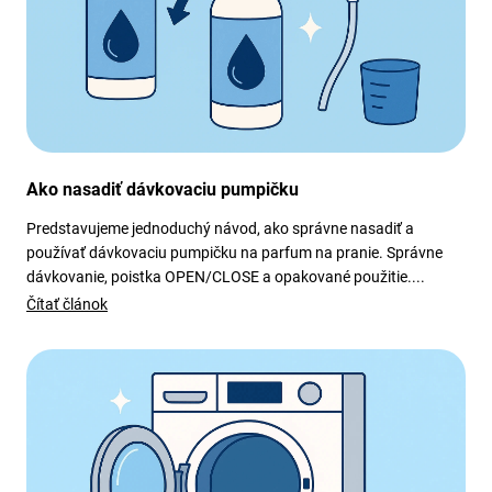
y
v
ý
p
i
s
u
Ako nasadiť dávkovaciu pumpičku
Predstavujeme jednoduchý návod, ako správne nasadiť a
používať dávkovaciu pumpičku na parfum na pranie. Správne
dávkovanie, poistka OPEN/CLOSE a opakované použitie....
Čítať článok