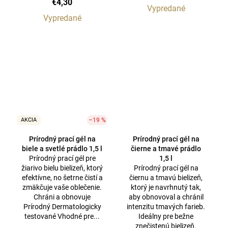
€4,30
Vypredané
Vypredané
AKCIA
–19 %
Prírodný prací gél na
Prírodný prací gél na
biele a svetlé prádlo 1,5 l
čierne a tmavé prádlo
Prírodný prací gél pre
1,5 l
žiarivo bielu bielizeň, ktorý
Prírodný prací gél na
efektívne, no šetrne čistí a
čiernu a tmavú bielizeň,
zmäkčuje vaše oblečenie.
ktorý je navrhnutý tak,
Chráni a obnovuje
aby obnovoval a chránil
Prírodný Dermatologicky
intenzitu tmavých farieb.
testované Vhodné pre...
Ideálny pre bežne
znečistenú bielizeň.