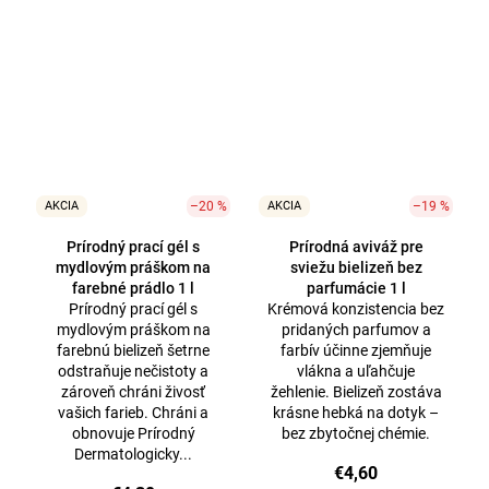
AKCIA
–20 %
AKCIA
–19 %
Prírodný prací gél s
Prírodná aviváž pre
mydlovým práškom na
sviežu bielizeň bez
farebné prádlo 1 l
parfumácie 1 l
Prírodný prací gél s
Krémová konzistencia bez
mydlovým práškom na
pridaných parfumov a
farebnú bielizeň šetrne
farbív účinne zjemňuje
odstraňuje nečistoty a
vlákna a uľahčuje
zároveň chráni živosť
žehlenie. Bielizeň zostáva
vašich farieb. Chráni a
krásne hebká na dotyk –
obnovuje Prírodný
bez zbytočnej chémie.
Dermatologicky...
€4,60