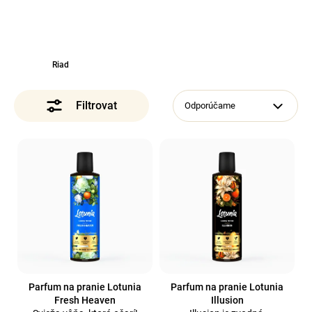
á
j
s
Riad
ť
?
Odporúčame
V
ý
Hľadať
p
i
s
p
r
o
d
Parfum na pranie Lotunia
Parfum na pranie Lotunia
Fresh Heaven
Illusion
u