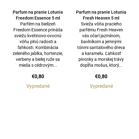
Parfum na pranie Lotunia
Parfum na pranie Lotunia
Freedom Essence 5 ml
Fresh Heaven 5 ml
Parfém na bielizeň
Svieža vôňa pracieho
Freedom Essence prináša
parfému Fresh Heaven
sviežu kvetinovo-ovocnú
vás očarí jazmínom,
vôňu plnú radosti a
bavlníkom a jemnými
ľahkosti. Kombinácia
tónmi santalového dreva
zeleného jablka, hortenzie,
a karamelu. Ľahkosť
verbeny a bielej ruže sa
pivonky a morskej trávy
mieša s cédrovým...
dopĺňa mošus, ktorý...
€0,80
€0,80
Vypredané
Vypredané