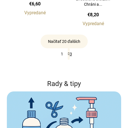
€6,60
Chráni a...
Vypredané
€8,20
Vypredané
Načítať 20 ďalších
O
S
1
3
v
t
r
l
á
á
n
d
k
a
Rady & tipy
o
c
v
i
a
n
e
i
p
e
r
v
k