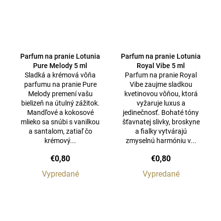
Parfum na pranie Lotunia
Parfum na pranie Lotunia
Pure Melody 5 ml
Royal Vibe 5 ml
Sladká a krémová vôňa
Parfum na pranie Royal
parfumu na pranie Pure
Vibe zaujme sladkou
Melody premení vašu
kvetinovou vôňou, ktorá
bielizeň na útulný zážitok.
vyžaruje luxus a
Mandľové a kokosové
jedinečnosť. Bohaté tóny
mlieko sa snúbi s vanilkou
šťavnatej slivky, broskyne
a santalom, zatiaľ čo
a fialky vytvárajú
krémový...
zmyselnú harmóniu v...
€0,80
€0,80
Vypredané
Vypredané