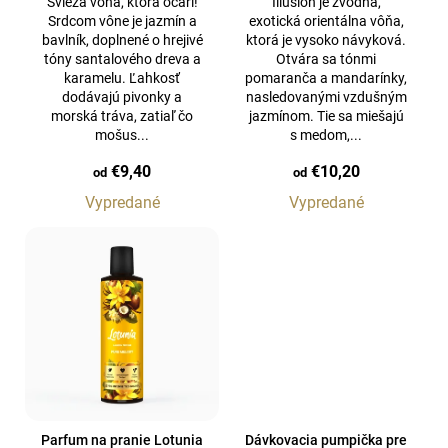
Svieža vôňa, ktorá očarí!
Illusion je zvodná,
k
Srdcom vône je jazmín a
exotická orientálna vôňa,
t
bavlník, doplnené o hrejivé
ktorá je vysoko návyková.
tóny santalového dreva a
Otvára sa tónmi
o
karamelu. Ľahkosť
pomaranča a mandarínky,
v
dodávajú pivonky a
nasledovanými vzdušným
morská tráva, zatiaľ čo
jazmínom. Tie sa miešajú
mošus...
s medom,...
€9,40
€10,20
od
od
Vypredané
Vypredané
Parfum na pranie Lotunia
Dávkovacia pumpička pre