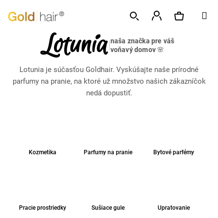
K
Prejsť
M
o
na
Späť
Späť
š
obsah
Prihlásenie
naša značka pre váš
í
|
Hľadať
Nákupný
voňavý domov
🌸
Č
k
o
Lotunia je súčasťou Goldhair. Vyskúšajte naše prírodné
p
košík
parfumy na pranie, na ktoré už množstvo našich zákazníčok
o
nedá dopustiť.
t
r
e
b
u
Kozmetika
Parfumy na pranie
Bytové parfémy
j
e
t
e
Pracie prostriedky
Sušiace gule
Upratovanie
n