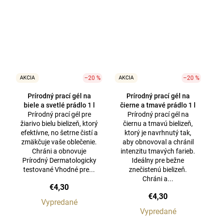
AKCIA
–20 %
AKCIA
–20 %
Prírodný prací gél na
Prírodný prací gél na
biele a svetlé prádlo 1 l
čierne a tmavé prádlo 1 l
Prírodný prací gél pre
Prírodný prací gél na
žiarivo bielu bielizeň, ktorý
čiernu a tmavú bielizeň,
efektívne, no šetrne čistí a
ktorý je navrhnutý tak,
zmäkčuje vaše oblečenie.
aby obnovoval a chránil
Chráni a obnovuje
intenzitu tmavých farieb.
Prírodný Dermatologicky
Ideálny pre bežne
testované Vhodné pre...
znečistenú bielizeň.
Chráni a...
€4,30
€4,30
Vypredané
Vypredané