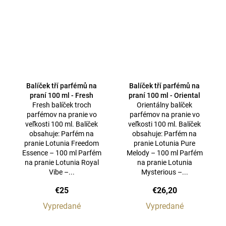
Balíček tří parfémů na
Balíček tří parfémů na
praní 100 ml - Fresh
praní 100 ml - Oriental
Fresh balíček troch
Orientálny balíček
parfémov na pranie vo
parfémov na pranie vo
veľkosti 100 ml. Balíček
veľkosti 100 ml. Balíček
obsahuje: Parfém na
obsahuje: Parfém na
pranie Lotunia Freedom
pranie Lotunia Pure
Essence – 100 ml Parfém
Melody – 100 ml Parfém
na pranie Lotunia Royal
na pranie Lotunia
Vibe –...
Mysterious –...
€25
€26,20
Vypredané
Vypredané