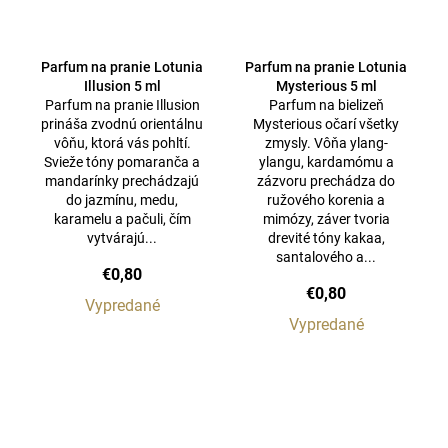
Parfum na pranie Lotunia
Parfum na pranie Lotunia
Illusion 5 ml
Mysterious 5 ml
Parfum na pranie Illusion
Parfum na bielizeň
prináša zvodnú orientálnu
Mysterious očarí všetky
vôňu, ktorá vás pohltí.
zmysly. Vôňa ylang-
Svieže tóny pomaranča a
ylangu, kardamómu a
mandarínky prechádzajú
zázvoru prechádza do
do jazmínu, medu,
ružového korenia a
karamelu a pačuli, čím
mimózy, záver tvoria
vytvárajú...
drevité tóny kakaa,
santalového a...
€0,80
€0,80
Vypredané
Vypredané