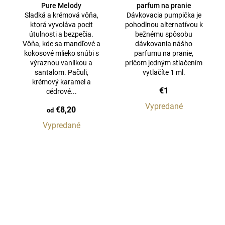
Pure Melody
parfum na pranie
Sladká a krémová vôňa,
Dávkovacia pumpička je
ktorá vyvoláva pocit
pohodlnou alternatívou k
útulnosti a bezpečia.
bežnému spôsobu
Vôňa, kde sa mandľové a
dávkovania nášho
kokosové mlieko snúbi s
parfumu na pranie,
výraznou vanilkou a
pričom jedným stlačením
santalom. Pačuli,
vytlačíte 1 ml.
krémový karamel a
€1
cédrové...
Vypredané
€8,20
od
Vypredané