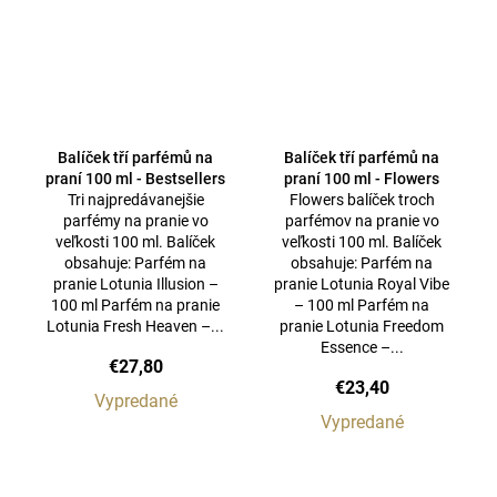
Balíček tří parfémů na
Balíček tří parfémů na
praní 100 ml - Bestsellers
praní 100 ml - Flowers
Tri najpredávanejšie
Flowers balíček troch
parfémy na pranie vo
parfémov na pranie vo
veľkosti 100 ml. Balíček
veľkosti 100 ml. Balíček
obsahuje: Parfém na
obsahuje: Parfém na
pranie Lotunia Illusion –
pranie Lotunia Royal Vibe
100 ml Parfém na pranie
– 100 ml Parfém na
Lotunia Fresh Heaven –...
pranie Lotunia Freedom
Essence –...
€27,80
€23,40
Vypredané
Vypredané