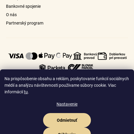
Bankovné spojenie
O nás
Partnerský program
Na prispôsobenie obsahu a reklám, poskytovanie funkcií sociálnych
médií a analýzu návštevnosti používame súbory cookie. Viac
informácií
tu
.
🇸🇰
🇨🇿
Slovensko
Česko
Nastavenie
Odmietnuť
Vytvoril Shoptet Premium
Copyright 2026
Goldhair.sk
. Všetky práva vyhradené.
Upraviť nastavenie