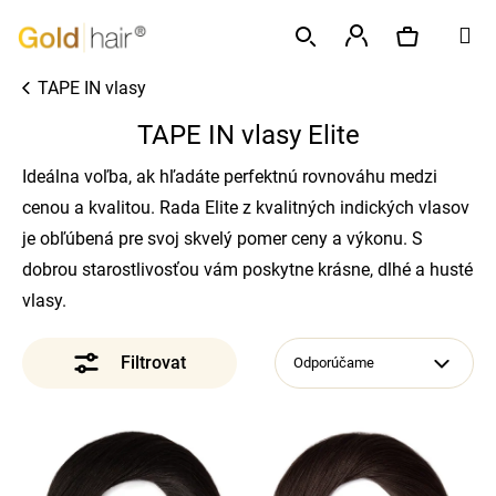
K
Prejsť
M
o
na
Späť
Späť
š
obsah
Prihlásenie
TAPE IN vlasy
í
Hľadať
Nákupný
Č
k
TAPE IN vlasy Elite
o
p
košík
Ideálna voľba, ak hľadáte perfektnú rovnováhu medzi
o
cenou a kvalitou. Rada Elite z kvalitných indických vlasov
t
je obľúbená pre svoj skvelý pomer ceny a výkonu. S
r
dobrou starostlivosťou vám poskytne krásne, dlhé a husté
e
vlasy.
b
u
Odporúčame
j
e
t
V
e
ý
n