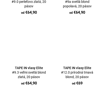
#9.0 perleťovo zlatá, 20
#9a svetlá blond
pásov
popolavá, 20 pásov
€64,90
€64,90
od
od
TAPE IN vlasy Elite
TAPE IN vlasy Elite
#9.3 veľmi svetlá blond
#12.0 prírodná tmavá
zlatá, 20 pásov
blond, 20 pásov
€64,90
€69
od
od