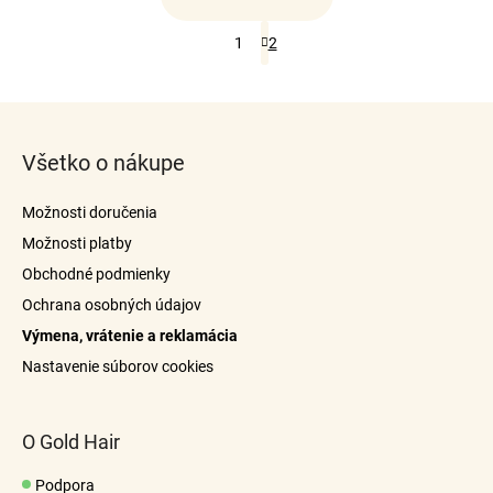
O
S
1
2
v
t
r
l
á
á
Z
n
d
k
á
a
o
Všetko o nákupe
p
c
v
i
ä
a
Možnosti doručenia
n
e
t
i
p
Možnosti platby
i
e
r
Obchodné podmienky
e
v
Ochrana osobných údajov
k
Výmena, vrátenie a reklamácia
y
v
Nastavenie súborov cookies
ý
p
i
O Gold Hair
s
u
Podpora