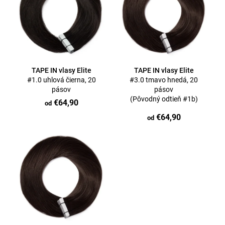
p
á
i
j
s
s
p
ť
r
?
o
TAPE IN vlasy Elite
TAPE IN vlasy Elite
d
#1.0 uhlová čierna, 20
#3.0 tmavo hnedá, 20
pásov
pásov
u
(Pôvodný odtieň #1b)
€64,90
od
k
€64,90
t
od
Hľadať
o
v