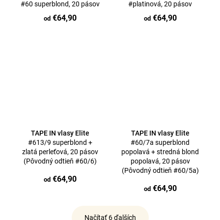
#60 superblond, 20 pásov
#platinová, 20 pásov
€64,90
€64,90
od
od
TAPE IN vlasy Elite
TAPE IN vlasy Elite
#613/9 superblond +
#60/7a superblond
zlatá perleťová, 20 pásov
popolavá + stredná blond
(Pôvodný odtieň #60/6)
popolavá, 20 pásov
(Pôvodný odtieň #60/5a)
€64,90
od
€64,90
od
Načítať 6 ďalších