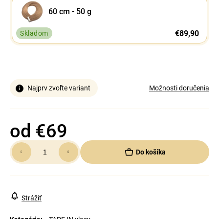
60 cm - 50 g
€89,90
Skladom
Najprv zvoľte variant
Možnosti doručenia
od
€69
Jednotková
Do košíka
cena:
Strážiť