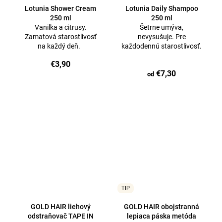
Lotunia Shower Cream
Lotunia Daily Shampoo
250 ml
250 ml
Vanilka a citrusy.
Šetrne umýva,
Zamatová starostlivosť
nevysušuje. Pre
na každý deň.
každodennú starostlivosť.
€3,90
€7,30
od
TIP
GOLD HAIR liehový
GOLD HAIR obojstranná
odstraňovač TAPE IN
lepiaca páska metóda