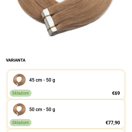
á
j
s
ť
?
VARIANTA
Hľadať
45 cm - 50 g
€69
Skladom
50 cm - 50 g
€77,90
Skladom