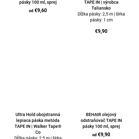
pásky 100 ml, sprej
TAPE IN | výrobca
Taliansko
€9,60
od
Dĺžka pásky: 2,5 m | šírka
pásky: 1 cm
€9,90
Ultra Hold obojstranná
BEHAIR olejový
lepiaca páska metóda
odstraňovač TAPE IN
TAPE IN | Walker Tape®
pásky 100 ml, sprej
Co
€9,90
od
Dĺžka pásky: 2,5 m | šírka