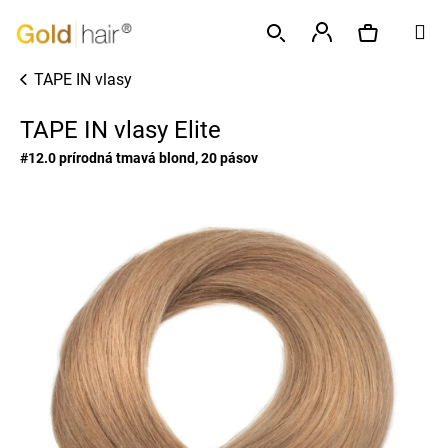
K
Prejsť
M
o
na
Späť
Späť
š
obsah
Prihlásenie
TAPE IN vlasy
í
Hľadať
Nákupný
Č
k
TAPE IN vlasy Elite
o
p
košík
#12.0 prírodná tmavá blond, 20 pásov
o
t
r
e
b
u
j
e
t
e
n