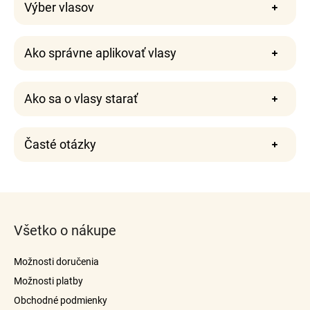
Výber vlasov
Ako správne aplikovať vlasy
Ako sa o vlasy starať
Časté otázky
Z
á
Všetko o nákupe
p
ä
Možnosti doručenia
t
Možnosti platby
i
Obchodné podmienky
e