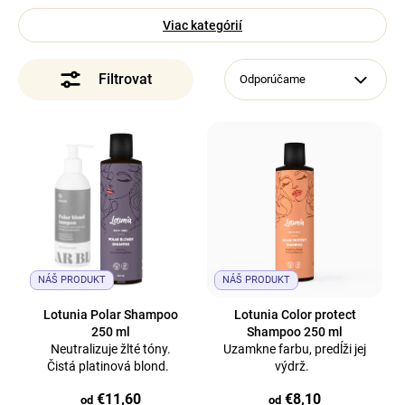
á
Viac kategórií
Vyživujúce prípravky
j
s
Odporúčame
Bezoplachová starostlivosť
ť
?
Tekuté kryštály a oleje
V
ý
p
Styling
i
Hľadať
s
p
r
NÁŠ PRODUKT
NÁŠ PRODUKT
o
Lotunia Polar Shampoo
Lotunia Color protect
d
250 ml
Shampoo 250 ml
Neutralizuje žlté tóny.
Uzamkne farbu, predĺži jej
u
Čistá platinová blond.
výdrž.
k
€11,60
€8,10
t
od
od