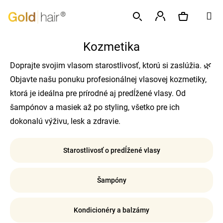
K
Prejsť
M
o
na
Späť
Späť
š
obsah
Prihlásenie
í
Kozmetika
Hľadať
Nákupný
Č
k
o
Doprajte svojim vlasom starostlivosť, ktorú si zaslúžia. 🌿
p
košík
Objavte našu ponuku profesionálnej vlasovej kozmetiky,
o
ktorá je ideálna pre prírodné aj predĺžené vlasy. Od
t
šampónov a masiek až po styling, všetko pre ich
r
dokonalú výživu, lesk a zdravie.
e
b
Starostlivosť o predĺžené vlasy
u
j
Šampóny
e
t
e
Kondicionéry a balzámy
n