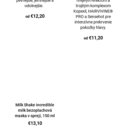
pevnejšie, jemnejšie a
hrejivým efektom a
odolnejšie.
trojitým komplexom
Kopexil, HAIRVIVINE®️
€12,20
od
PRO a Sensehot pre
intenzívne prekrvenie
pokožky hlavy.
€11,20
od
Milk Shake incredible
milk bezoplachová
maska ​​v spreji, 150 ml
€13,10