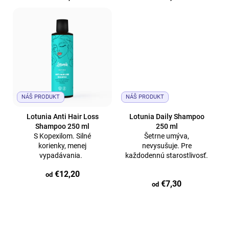
o
v
NÁŠ PRODUKT
NÁŠ PRODUKT
Lotunia Anti Hair Loss
Lotunia Daily Shampoo
Shampoo 250 ml
250 ml
S Kopexilom. Silné
Šetrne umýva,
korienky, menej
nevysušuje. Pre
vypadávania.
každodennú starostlivosť.
€12,20
od
€7,30
od