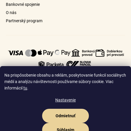
s
Bankovné spojenie
u
O nás
Partnerský program
Na prispôsobenie obsahu a reklám, poskytovanie funkcií sociálnych
médií a analýzu návštevnosti používame súbory cookie. Viac
informácií
tu
.
🇸🇰
🇨🇿
Slovensko
Česko
Nastavenie
Odmietnuť
Vytvoril Shoptet Premium
Copyright 2026
Goldhair.sk
. Všetky práva vyhradené.
Upraviť nastavenie
Súhlasím