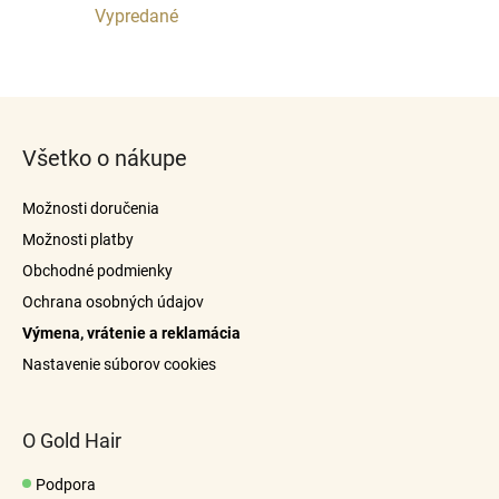
Vypredané
O
v
Z
l
á
á
Všetko o nákupe
p
d
a
ä
Možnosti doručenia
c
t
i
Možnosti platby
i
e
Obchodné podmienky
e
p
Ochrana osobných údajov
r
Výmena, vrátenie a reklamácia
v
k
Nastavenie súborov cookies
y
v
ý
O Gold Hair
p
i
Podpora