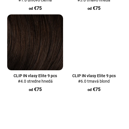
#1.0 uhľovo čierna
#3.0 tmavo hnedá
u
á
€75
€75
k
od
od
j
t
s
o
ť
v
?
Hľadať
CLIP IN vlasy Elite 9 pcs
CLIP IN vlasy Elite 9 pcs
#4.0 stredne hnedá
#6.0 tmavá blond
€75
€75
od
od