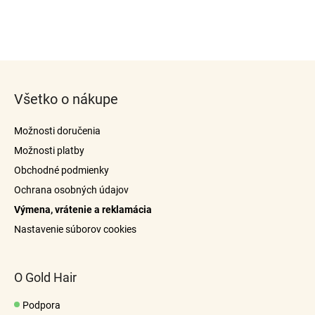
Z
á
Všetko o nákupe
p
ä
Možnosti doručenia
t
Možnosti platby
i
Obchodné podmienky
e
Ochrana osobných údajov
Výmena, vrátenie a reklamácia
Nastavenie súborov cookies
O Gold Hair
Podpora