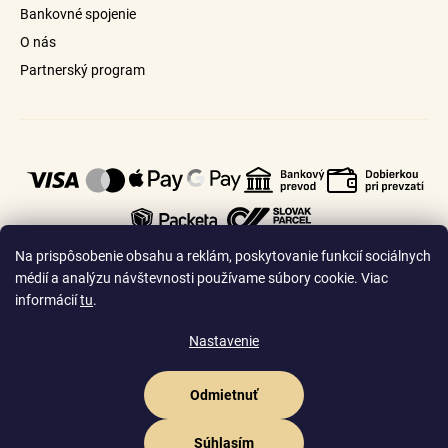
Bankovné spojenie
O nás
Partnerský program
Na prispôsobenie obsahu a reklám, poskytovanie funkcií sociálnych
médií a analýzu návštevnosti používame súbory cookie. Viac
informácií
tu
.
🇸🇰
🇨🇿
Slovensko
Česko
Nastavenie
Odmietnuť
Vytvoril Shoptet Premium
Copyright 2026
Goldhair.sk
. Všetky práva vyhradené.
Upraviť nastavenie
Súhlasím