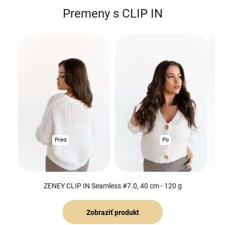
v
Premeny s CLIP IN
l
á
d
a
c
i
e
p
r
v
k
y
Pred
Po
v
ý
p
i
ZENEY CLIP IN Seamless #7.0, 40 cm - 120 g
s
u
Zobraziť produkt