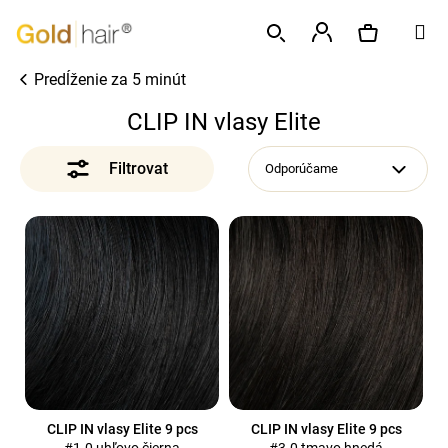
K
Prejsť
M
o
na
Späť
Späť
š
obsah
Prihlásenie
Predĺženie za 5 minút
í
Hľadať
Nákupný
Č
k
CLIP IN vlasy Elite
o
p
košík
Odporúčame
o
t
V
r
ý
e
p
b
i
u
s
j
p
e
r
t
o
e
d
CLIP IN vlasy Elite 9 pcs
CLIP IN vlasy Elite 9 pcs
n