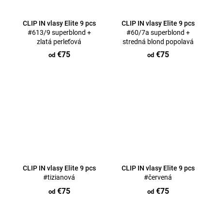
CLIP IN vlasy Elite 9 pcs
CLIP IN vlasy Elite 9 pcs
#613/9 superblond +
#60/7a superblond +
zlatá perleťová
stredná blond popolavá
€75
€75
od
od
CLIP IN vlasy Elite 9 pcs
CLIP IN vlasy Elite 9 pcs
#tizianová
#červená
€75
€75
od
od
O