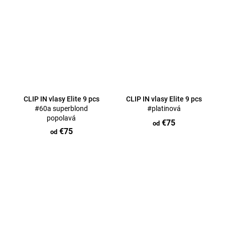
CLIP IN vlasy Elite 9 pcs
CLIP IN vlasy Elite 9 pcs
#60a superblond
#platinová
popolavá
€75
od
€75
od