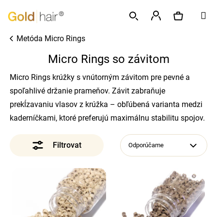
K
Prejsť
M
o
na
Späť
Späť
š
obsah
Prihlásenie
Metóda Micro Rings
í
Hľadať
Nákupný
Č
k
Micro Rings so závitom
o
p
košík
Micro Rings krúžky s vnútorným závitom pre pevné a
o
spoľahlivé držanie prameňov. Závit zabraňuje
t
prekĺzavaniu vlasov z krúžka – obľúbená varianta medzi
r
kaderníčkami, ktoré preferujú maximálnu stabilitu spojov.
e
b
Odporúčame
u
j
e
V
t
ý
e
p
n