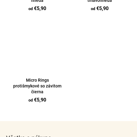
hnedá
tmavohnedá
€5,90
€5,90
od
od
Micro Rings
protišmykové so závitom
čierna
€5,90
od
O
v
Z
l
á
á