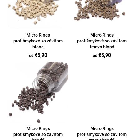
i
á
s
j
p
s
r
ť
o
Micro Rings
Micro Rings
?
d
protišmykové so závitom
protišmykové so závitom
blond
tmavá blond
u
€5,90
€5,90
od
od
k
t
o
Hľadať
v
Micro Rings
Micro Rings
protišmykové so závitom
protišmykové so závitom