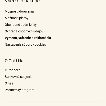
Všetko o nákupe
p
d
a
ä
Možnosti doručenia
c
t
i
Možnosti platby
i
e
Obchodné podmienky
e
p
Ochrana osobných údajov
r
Výmena, vrátenie a reklamácia
v
k
Nastavenie súborov cookies
y
v
ý
O Gold Hair
p
i
Podpora
s
Bankovné spojenie
u
O nás
Partnerský program