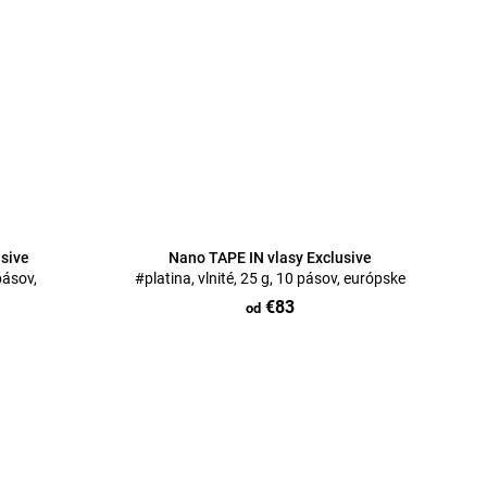
usive
Nano TAPE IN vlasy Exclusive
pásov,
#platina, vlnité, 25 g, 10 pásov, európske
€83
od