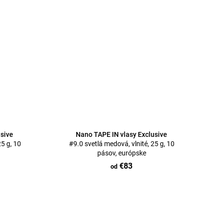
usive
Nano TAPE IN vlasy Exclusive
5 g, 10
#9.0 svetlá medová, vlnité, 25 g, 10
pásov, európske
€83
od