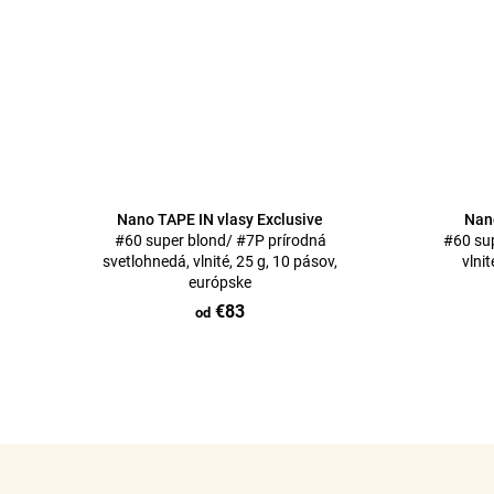
Nano TAPE IN vlasy Exclusive
Nano
#60 super blond/ #7P prírodná
#60 su
svetlohnedá, vlnité, 25 g, 10 pásov,
vlni
európske
€83
od
O
v
l
á
Z
d
á
a