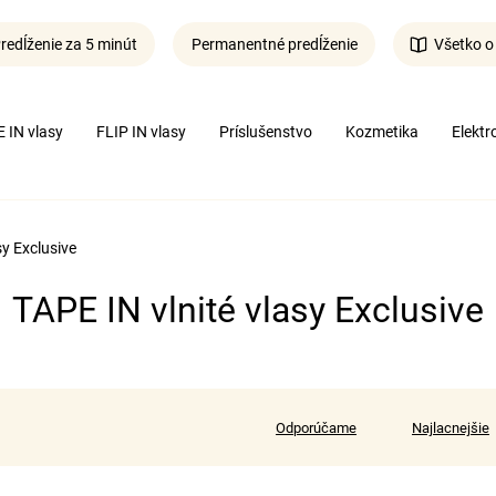
redĺženie za 5 minút
Permanentné predĺženie
Všetko o
Čo potrebujete nájsť?
 IN vlasy
FLIP IN vlasy
Príslušenstvo
Kozmetika
Elektr
Hľadať
sy Exclusive
TAPE IN vlnité vlasy Exclusive
R
a
Odporúčame
Najlacnejšie
d
e