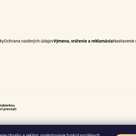
ky
Ochrana osobných údajov
Výmena, vrátenie a reklamácia
Nastavenie 
nie obsahu a reklám, poskytovanie funkcií sociálnych