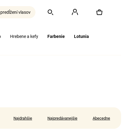
 predĺžení vlasov
Hľadať
Prihlásenie
Nákupný
o
Hrebene a kefy
Farbenie
Lotunia
košík
Najdrahšie
Najpredávanejšie
Abecedne