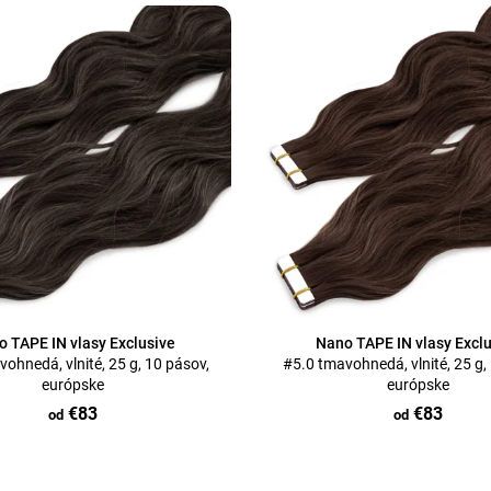
n
i
e
p
r
o
d
u
k
t
o
v
 TAPE IN vlasy Exclusive
Nano TAPE IN vlasy Excl
ohnedá, vlnité, 25 g, 10 pásov,
#5.0 tmavohnedá, vlnité, 25 g,
európske
európske
€83
€83
od
od