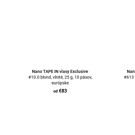
Nano TAPE IN vlasy Exclusive
Nano
#10.0 blond, vlnité, 25 g, 10 pásov,
#613 b
európske
€83
od