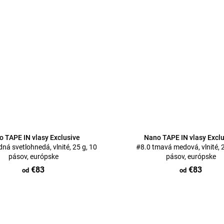
 TAPE IN vlasy Exclusive
Nano TAPE IN vlasy Excl
ná svetlohnedá, vlnité, 25 g, 10
#8.0 tmavá medová, vlnité, 2
pásov, európske
pásov, európske
€83
€83
od
od