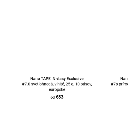
Nano TAPE IN vlasy Exclusive
Nano
#7.0 svetlohnedá, vlnité, 25 g, 10 pásov,
#7p prírod
európske
€83
od