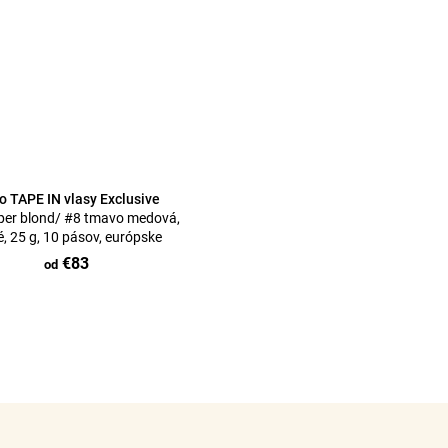
 TAPE IN vlasy Exclusive
per blond/ #8 tmavo medová,
té, 25 g, 10 pásov, európske
€83
od