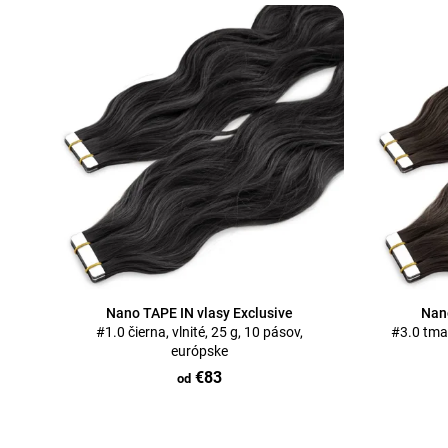
V
ý
p
i
s
p
r
o
d
u
k
t
o
Nano TAPE IN vlasy Exclusive
Nano
#1.0 čierna, vlnité, 25 g, 10 pásov,
#3.0 tmav
v
európske
€83
od