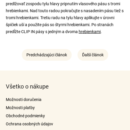
predlžovať zospodu tylu hlavy pripnutím vlasového pásu s tromi
hrebienkami. Nad touto radou pokračujte s nasadením pásu tiež s
tromi hrebienkami. Tretiu radu na tylu hlavy aplikujte v úrovni
špičiek uší a použite pás so štyrmi hrebienkami. Po stranách
predĺžte CLIP IN pásy s jedným a dvoma
hrebienkami
.
Predchádzajúci článok
Ďalší článok
Z
á
Všetko o nákupe
p
ä
Možnosti doručenia
t
Možnosti platby
i
Obchodné podmienky
e
Ochrana osobných údajov