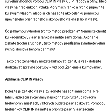
sú veľmi vhodnou voľbou
CLIP IN vlasy
,
CLIP IN copy
a ofiny. Ide o
á
vlasy na hrebienkoch, vďaka ktorým ich ľahko a rýchlo pripevníte
j
ku svojim vlasom, alebo si ich nasadíte ako čelenku pomocou
s
upevneného priehľadného silikónového vlákna (
Flip in vlasy
).
ť
?
Čo je hlavnou výhodou týchto metód predĺženia? Nemusíte chodiť
ku kaderníkovi, vlasy si ľahko nasadíte sami doma. Akonáhle
získate trochu zručností, tieto metódy predĺženia zvládnete veľmi
rýchlo, doslova behom pár minút.
Takto predĺžené vlasy môžete kulmovať i žehliť, je však dôležité
Hľadať
dodržiavať správne postupy – viď bod „Žehlenie a kulmovanie“.
Aplikácia CLIP IN vlasov
Dôležité je, že tieto vlasy si zvládnete nasadiť sami doma. Pre
ľahšiu aplikáciu svoje vlasy najskôr natupírujte
tupírovacím
hrebeňom
v miestach, v ktorých budete pásy aplikovať. Pomocou
hrebienkov CLIP IN nasaďte a pripnite pásy. Vlasy začnite