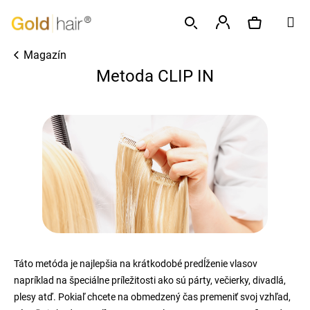
K
Prejsť
M
o
na
Späť
Späť
š
obsah
Prihlásenie
Magazín
í
Hľadať
Nákupný
Č
Metoda CLIP IN
k
o
p
košík
o
t
r
e
b
u
j
e
Táto metóda je najlepšia na krátkodobé predĺženie vlasov
t
napríklad na špeciálne príležitosti ako sú párty, večierky, divadlá,
e
plesy atď. Pokiaľ chcete na obmedzený čas premeniť svoj vzhľad,
n