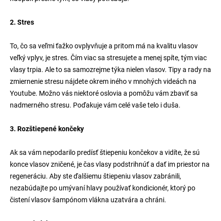
2. Stres
To, čo sa veľmi ťažko ovplyvňuje a pritom má na kvalitu vlasov
veľký vplyv, je stres. Čím viac sa stresujete a menej spíte, tým viac
vlasy trpia. Ale to sa samozrejme týka nielen vlasov. Tipy a rady na
zmiernenie stresu nájdete okrem iného v mnohých videách na
Youtube. Možno vás niektoré oslovia a pomôžu vám zbaviť sa
nadmerného stresu. Poďakuje vám celé vaše telo i duša.
3. Rozštiepené končeky
Ak sa vám nepodarilo predísť štiepeniu končekov a vidíte, že sú
konce vlasov zničené, je čas vlasy podstrihnúť a dať im priestor na
regeneráciu. Aby ste ďalšiemu štiepeniu vlasov zabránili,
nezabúdajte po umývaní hlavy používať kondicionér, ktorý po
čistení vlasov šampónom vlákna uzatvára a chráni.