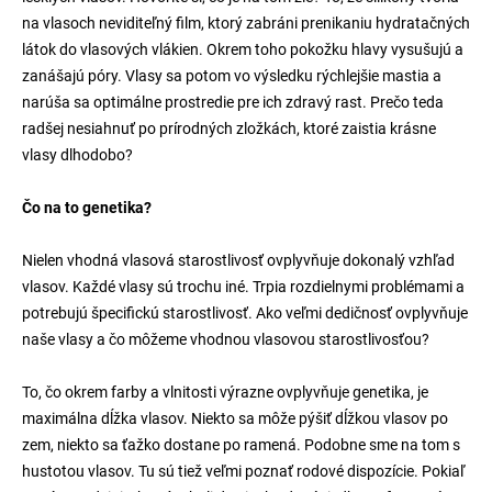
na vlasoch neviditeľný film, ktorý zabráni prenikaniu hydratačných
látok do vlasových vlákien. Okrem toho pokožku hlavy vysušujú a
zanášajú póry. Vlasy sa potom vo výsledku rýchlejšie mastia a
narúša sa optimálne prostredie pre ich zdravý rast. Prečo teda
radšej nesiahnuť po prírodných zložkách, ktoré zaistia krásne
vlasy dlhodobo?
Čo na to genetika?
Nielen vhodná vlasová starostlivosť ovplyvňuje dokonalý vzhľad
vlasov. Každé vlasy sú trochu iné. Trpia rozdielnymi problémami a
potrebujú špecifickú starostlivosť. Ako veľmi dedičnosť ovplyvňuje
naše vlasy a čo môžeme vhodnou vlasovou starostlivosťou?
To, čo okrem farby a vlnitosti výrazne ovplyvňuje genetika, je
maximálna dĺžka vlasov. Niekto sa môže pýšiť dĺžkou vlasov po
zem, niekto sa ťažko dostane po ramená. Podobne sme na tom s
hustotou vlasov. Tu sú tiež veľmi poznať rodové dispozície. Pokiaľ