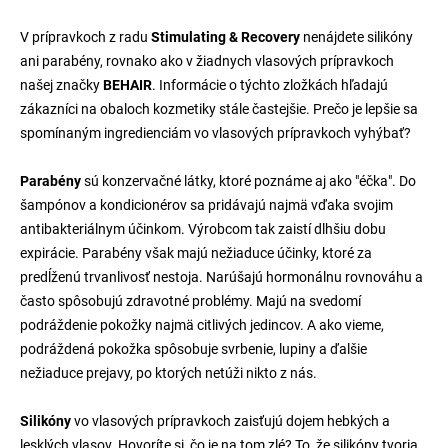
V prípravkoch z radu
Stimulating & Recovery
nenájdete silikóny
ani parabény, rovnako ako v žiadnych vlasových prípravkoch
našej značky
BEHAIR
. Informácie o týchto zložkách hľadajú
zákazníci na obaloch kozmetiky stále častejšie. Prečo je lepšie sa
spomínaným ingredienciám vo vlasových prípravkoch vyhýbať?
Parabény
sú konzervačné látky, ktoré poznáme aj ako "éčka". Do
šampónov a kondicionérov sa pridávajú najmä vďaka svojim
antibakteriálnym účinkom. Výrobcom tak zaistí dlhšiu dobu
expirácie. Parabény však majú nežiaduce účinky, ktoré za
predĺženú trvanlivosť nestoja. Narúšajú hormonálnu rovnováhu a
často spôsobujú zdravotné problémy. Majú na svedomí
podráždenie pokožky najmä citlivých jedincov. A ako vieme,
podráždená pokožka spôsobuje svrbenie, lupiny a ďalšie
nežiaduce prejavy, po ktorých netúži nikto z nás.
Silikóny
vo vlasových prípravkoch zaisťujú dojem hebkých a
lesklých vlasov. Hovoríte si, čo je na tom zlé? To, že silikóny tvoria