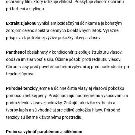
ochranný film, ktorý udržuje vlhkosť. Poskytuje vlasom ochranu
pri farbení a stylingu.
Extrakt z jakonu
vyniká antioxidačnými účinkami a je bohatým
zdrojom celého spektra cenných bioaktívnych látok. Výrazne
prispieva k potrebnej výžive pokožky hlavy a vlasov.
Panthenol
obsiahnutý v kondicionéri zlepšuje štruktúru vlasov,
dodáva im žiarivosť a silu. Účinne pôsobí proti rednutiu vlasov.
Chráni vlasy pred poveternostnými vplyvmi aj pred poškodením pri
tepelnej úprave.
Prírodné tenzidy
jemne a účinne čistia vlasy aj vlasovú pokožku
pomocou hebkej peny. Predchádzajú nadmernému vysušovaniu a
podráždeniu vlasovej pokožky. Znižujú tak riziko svrbenia aj
tvorby lupín a sú vhodné aj pre citlivú pokožku hlavy. Prírodné
tenzidy sú šetrné k životnému prostrediu
.
Prečo sa vyhnúť parabénom a silikónom