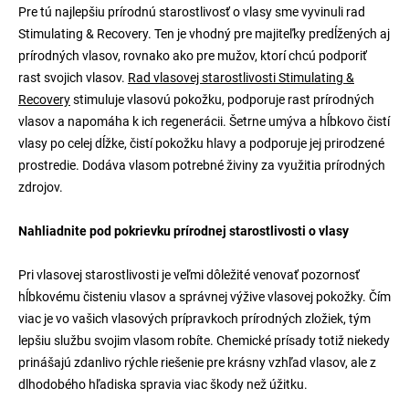
Pre tú najlepšiu prírodnú starostlivosť o vlasy sme vyvinuli rad
Stimulating & Recovery. Ten je vhodný pre majiteľky predĺžených aj
prírodných vlasov, rovnako ako pre mužov, ktorí chcú podporiť
rast svojich vlasov.
Rad vlasovej starostlivosti Stimulating &
Recovery
stimuluje vlasovú pokožku, podporuje rast prírodných
vlasov a napomáha k ich regenerácii. Šetrne umýva a hĺbkovo čistí
vlasy po celej dĺžke, čistí pokožku hlavy a podporuje jej prirodzené
prostredie. Dodáva vlasom potrebné živiny za využitia prírodných
zdrojov.
Nahliadnite pod pokrievku prírodnej starostlivosti o vlasy
Pri vlasovej starostlivosti je veľmi dôležité venovať pozornosť
hĺbkovému čisteniu vlasov a správnej výžive vlasovej pokožky. Čím
viac je vo vašich vlasových prípravkoch prírodných zložiek, tým
lepšiu službu svojim vlasom robíte. Chemické prísady totiž niekedy
prinášajú zdanlivo rýchle riešenie pre krásny vzhľad vlasov, ale z
dlhodobého hľadiska spravia viac škody než úžitku.