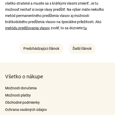
všetko stratené a musíte sa s krátkymi vlasmi zmieriť. Je tu
možnosť nechať si svoje vlasy predĺžiť. Na výber máte niekoľko
metód permanentného predĺženia vlasov aj možnosti
krátkodobého predĺženia vlasov na špeciálne príležitosti. Akú
metódu predlžovania vlasov
zvoliť, to sa dozviete
tu
.
Predchádzajúci článok
Ďalší článok
Z
á
Všetko o nákupe
p
ä
Možnosti doručenia
t
Možnosti platby
i
Obchodné podmienky
e
Ochrana osobných údajov