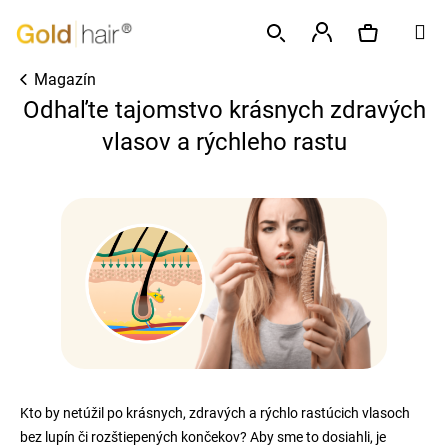
K
Prejsť
M
o
na
Späť
Späť
š
obsah
Prihlásenie
Magazín
í
Hľadať
Nákupný
Č
Odhaľte tajomstvo krásnych zdravých
k
o
vlasov a rýchleho rastu
p
košík
o
t
r
e
b
u
j
e
t
Kto by netúžil po krásnych, zdravých a rýchlo rastúcich vlasoch
e
bez lupín či rozštiepených končekov? Aby sme to dosiahli, je
n