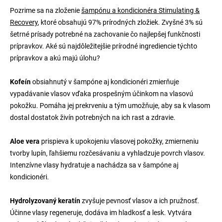
Pozrime sa na zloženie
šampónu a kondicionéra Stimulating &
Recovery
, ktoré obsahujú 97% prírodných zložiek. Zvyšné 3% sú
šetrné prísady potrebné na zachovanie čo najlepšej funkčnosti
prípravkov. Aké sú najdôležitejšie prírodné ingrediencie týchto
prípravkov a akú majú úlohu?
Kofeín
obsiahnutý v šampóne aj kondicionéri zmierňuje
vypadávanie vlasov vďaka prospešným účinkom na vlasovú
pokožku. Pomáha jej prekrveniu a tým umožňuje, aby sa k vlasom
dostal dostatok živín potrebných na ich rast a zdravie.
Aloe vera
prispieva k upokojeniu vlasovej pokožky, zmierneniu
tvorby lupín, ľahšiemu rozčesávaniu a vyhladzuje povrch vlasov.
Intenzívne vlasy hydratuje a nachádza sa v šampóne aj
kondicionéri.
Hydrolyzovaný keratín
zvyšuje pevnosť vlasov a ich pružnosť.
Účinne vlasy regeneruje, dodáva im hladkosť a lesk. Vytvára