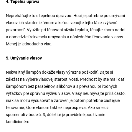
4. Tepelná úprava
Nepreháňajte to s tepelnou úpravou. Hoci je potrebné po umývaní
vlasov ich skrotenie fénom a kefou, venujte tejto fáze zvýšenú
pozornosť. Využite pri fénovaní nižšiu teplotu, fénujte zhora nadol
a obmedzte frekvenciu umývania a následného fénovania vlasov.
Menej je jednoducho viac.
5. Umývanie vlasov
Nekvalitný šampón dokáže vlasy výrazne poškodiť. Dajte si
záležať na výbere vlasovej starostlivosti. Prednosť by ste mali dať
šampónom bez parabénov, silikónov a s prevahou prírodných
výťažkov pre správnu výživu vlasov. Vlasy neumývajte príliš často,
inak sa môžu vysušovať a zároveň je potom potrebné častejšie
fénovanie, ktoré vlasom taktiež neprospieva. Ako sme už
spomenuli v bode č. 3, dôležité je pravidelné používanie
kondicionéru.