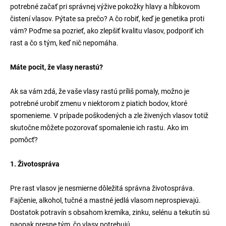
potrebné začať pri správnej výžive pokožky hlavy a hĺbkovom
á
čistení vlasov. Pýtate sa prečo? A čo robiť, keď je genetika proti
j
vám? Poďme sa pozrieť, ako zlepšiť kvalitu vlasov, podporiť ich
s
rast a čo s tým, keď nič nepomáha.
ť
?
Máte pocit, že vlasy nerastú?
Ak sa vám zdá, že vaše vlasy rastú príliš pomaly, možno je
potrebné urobiť zmenu v niektorom z piatich bodov, ktoré
spomenieme. V prípade poškodených a zle živených vlasov totiž
Hľadať
skutočne môžete pozorovať spomalenie ich rastu. Ako im
pomôcť?
1. Životospráva
Pre rast vlasov je nesmierne dôležitá správna životospráva.
Fajčenie, alkohol, tučné a mastné jedlá vlasom neprospievajú.
Dostatok potravín s obsahom kremíka, zinku, selénu a tekutín sú
naopak presne tým, čo vlasy potrebujú.