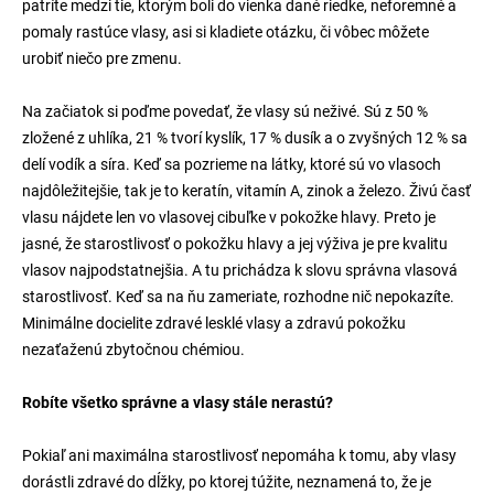
patríte medzi tie, ktorým boli do vienka dané riedke, neforemné a
pomaly rastúce vlasy, asi si kladiete otázku, či vôbec môžete
urobiť niečo pre zmenu.
Na začiatok si poďme povedať, že vlasy sú neživé. Sú z 50 %
zložené z uhlíka, 21 % tvorí kyslík, 17 % dusík a o zvyšných 12 % sa
delí vodík a síra. Keď sa pozrieme na látky, ktoré sú vo vlasoch
najdôležitejšie, tak je to keratín, vitamín A, zinok a železo. Živú časť
vlasu nájdete len vo vlasovej cibuľke v pokožke hlavy. Preto je
jasné, že starostlivosť o pokožku hlavy a jej výživa je pre kvalitu
vlasov najpodstatnejšia. A tu prichádza k slovu správna vlasová
starostlivosť. Keď sa na ňu zameriate, rozhodne nič nepokazíte.
Minimálne docielite zdravé lesklé vlasy a zdravú pokožku
nezaťaženú zbytočnou chémiou.
Robíte všetko správne a vlasy stále nerastú?
Pokiaľ ani maximálna starostlivosť nepomáha k tomu, aby vlasy
dorástli zdravé do dĺžky, po ktorej túžite, neznamená to, že je