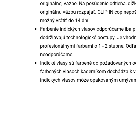
originálnej väzbe. Na posúdenie odtieňa, dĺžk
originálnu väzbu rozpájať. CLIP IN cop nep
možný vrátiť do 14 dní.
Farbenie indických vlasov odporúčame iba pr
dodržiavajú technologické postupy. Je vhodné
profesionálnymi farbami o 1 - 2 stupne. Od
neodporúčame.
Indické vlasy sú farbené do požadovaných o
farbených vlasoch kaderníkom dochádza k vy
indických vlasov môže opakovaným umývaní