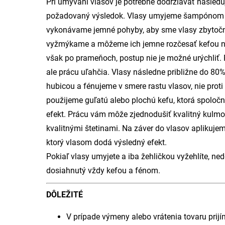
Pri umývaní vlasov je potrebné dodržiavať nasledu
požadovaný výsledok. Vlasy umyjeme šampónom a
vykonávame jemné pohyby, aby sme vlasy zbytočne
vyžmýkame a môžeme ich jemne rozčesať kefou na
však po prameňoch, postup nie je možné urýchliť.
ale prácu uľahčia. Vlasy následne približne do 8
hubicou a fénujeme v smere rastu vlasov, nie prot
použijeme guľatú alebo plochú kefu, ktorá spoloč
efekt. Prácu vám môže zjednodušiť kvalitný kulmo
kvalitnými štetinami. Na záver do vlasov aplikujem
ktorý vlasom dodá výsledný efekt.
Pokiaľ vlasy umyjete a iba žehličkou vyžehlíte, ne
dosiahnutý vždy kefou a fénom.
DÔLEŽITÉ
V prípade výmeny alebo vrátenia tovaru prij