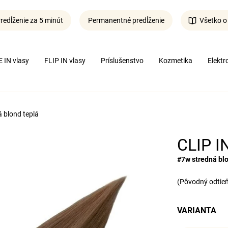
redĺženie za 5 minút
Permanentné predĺženie
Všetko o
Čo potrebujete nájsť?
 IN vlasy
FLIP IN vlasy
Príslušenstvo
Kozmetika
Elektr
Hľadať
á blond teplá
CLIP IN
#7w stredná blo
(Pôvodný odtieň
VARIANTA