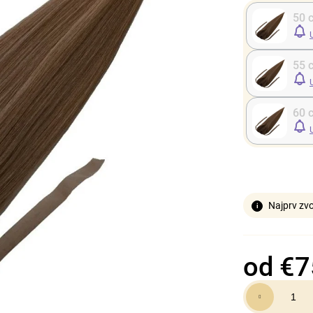
50 
55 
60 
Najprv zvo
od
€7
Jednotková
cena: