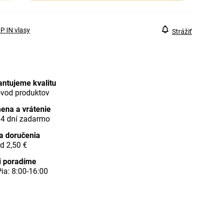
P IN vlasy
Strážiť
antujeme kvalitu
ôvod produktov
ena a vrátenie
14 dní zadarmo
a doručenia
d 2,50 €
i poradíme
ia: 8:00-16:00