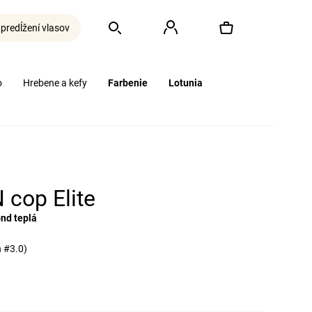
 predĺžení vlasov
Hľadať
Prihlásenie
Nákupný
o
Hrebene a kefy
Farbenie
Lotunia
košík
 cop Elite
nd teplá
 #3.0)