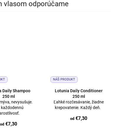
m vlasom odporúčame
UKT
NÁŠ PRODUKT
a Daily Shampoo
Lotunia Daily Conditioner
250 ml
250 ml
mýva, nevysušuje.
Ľahké rozčesávanie, žiadne
e každodennú
krepovatenie. Každý deň.
arostlivosť.
€7,30
od
€7,30
od