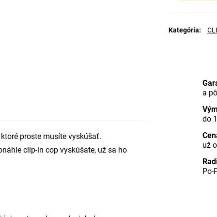
Kategória
:
CLI
Gar
a p
Vým
do 
Cen
 ktoré proste musíte vyskúšať.
už o
náhle clip-in cop vyskúšate, už sa ho
Rad
Po-P