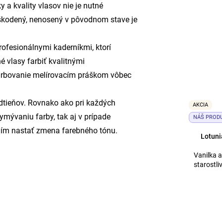
y a kvality vlasov nie je nutné
oškodený, nenosený v pôvodnom stave je
ofesionálnymi kaderníkmi, ktorí
 vlasy farbiť kvalitnými
farbovanie melírovacím práškom vôbec
dtieňov. Rovnako ako pri každých
AKCIA
mývaniu farby, tak aj v prípade
NÁŠ PROD
m nastať zmena farebného tónu.
Lotun
Vanilka 
starostl