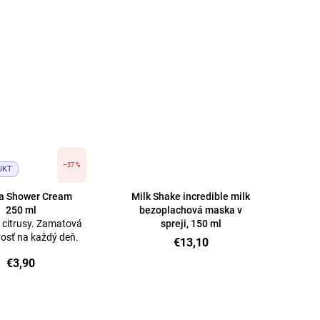
–37 %
UKT
ia Shower Cream
Milk Shake incredible milk
250 ml
bezoplachová maska ​​v
a citrusy. Zamatová
spreji, 150 ml
ivosť na každý deň.
€13,10
€3,90