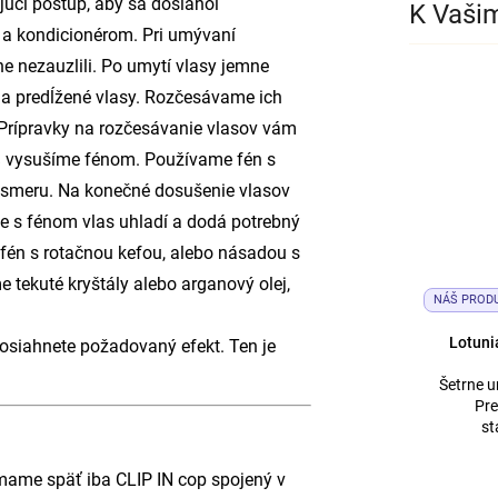
júci postup, aby sa dosiahol
K Vaši
 kondicionérom. Pri umývaní
 nezauzlili. Po umytí vlasy jemne
 predĺžené vlasy. Rozčesávame ich
 Prípravky na rozčesávanie vlasov vám
0% vysušíme fénom. Používame fén s
i smeru. Na konečné dosušenie vlasov
ne s fénom vlas uhladí a dodá potrebný
fén s rotačnou kefou, alebo násadou s
e tekuté kryštály alebo arganový olej,
NÁŠ PROD
Lotuni
dosiahnete požadovaný efekt. Ten je
Šetrne u
Pr
st
ímame späť iba CLIP IN cop spojený v