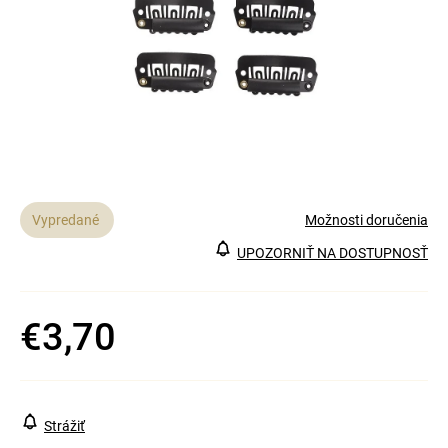
á
j
s
ť
?
Vypredané
Možnosti doručenia
Hľadať
UPOZORNIŤ NA DOSTUPNOSŤ
€3,70
Jednotková
cena:
Strážiť