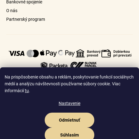
Bankovné spojenie
O nás
Partnerský program
Na prispôsobenie obsahu a reklám, poskytovanie funkcií sociálnych
médií a analýzu návštevnosti používame súbory cookie. Viac
informácií
tu
.
🇸🇰
🇨🇿
Slovensko
Česko
Nastavenie
Odmietnuť
Vytvoril Shoptet Premium
Copyright 2026
Goldhair.sk
. Všetky práva vyhradené.
Upraviť nastavenie
Súhlasím