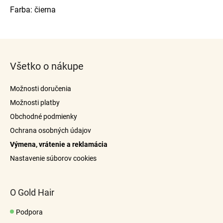
Farba: čierna
Z
á
Všetko o nákupe
p
ä
Možnosti doručenia
t
Možnosti platby
i
Obchodné podmienky
e
Ochrana osobných údajov
Výmena, vrátenie a reklamácia
Nastavenie súborov cookies
O Gold Hair
Podpora