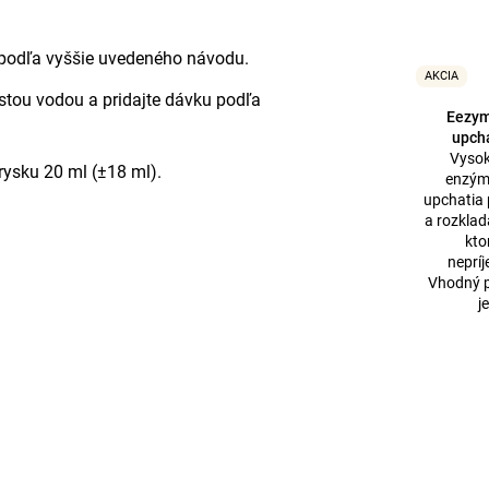
 podľa vyššie uvedeného návodu.
AKCIA
čistou vodou a pridajte dávku podľa
Eezym
upcha
Vysok
ysku 20 ml (±18 ml).
enzým
upchatia 
a rozklad
kto
neprí
Vhodný p
j