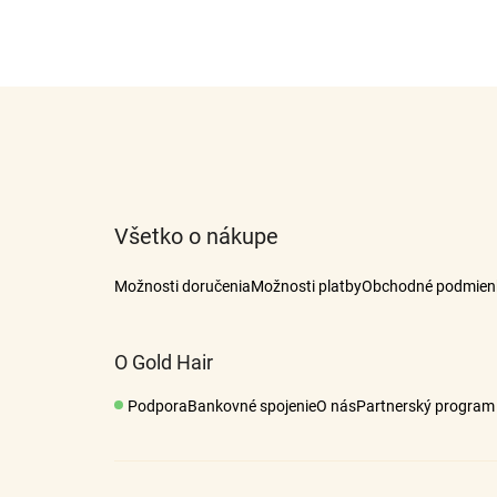
Z
á
p
ä
t
Všetko o nákupe
i
e
Možnosti doručenia
Možnosti platby
Obchodné podmien
O Gold Hair
Podpora
Bankovné spojenie
O nás
Partnerský program