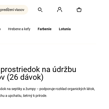
 predĺžení vlasov
Hľadať
Prihlásenie
Nákupný
o
Hrebene a kefy
Farbenie
Lotunia
košík
prostriedok na údržbu
ov (26 dávok)
šok na septiky a žumpy – podporuje rozklad organických látok,
hu a upchatiu, šetrný k prírode.