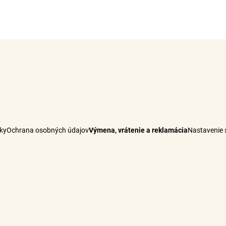
ky
Ochrana osobných údajov
Výmena, vrátenie a reklamácia
Nastavenie 