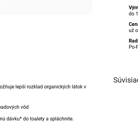
Vým
do 
Cen
už o
Rad
Po-P
Súvisia
žňuje lepší rozklad organických látok v
dpadových vôd
ú dávku* do toalety a spláchnite.