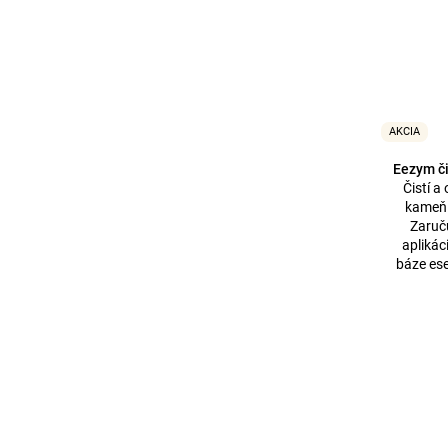
AKCIA
Eezym či
Čistí a
kameň 
Zaruču
aplikác
báze ese