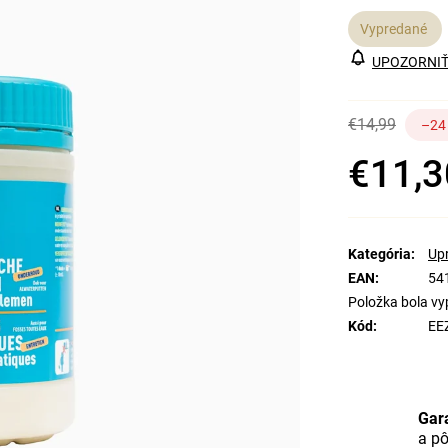
Vypredané
UPOZORNIŤ
€14,99
–24
€11,3
Jednotková
cena:
Kategória
:
Up
EAN
:
54
Položka bola v
Kód
:
EE
Gar
a p