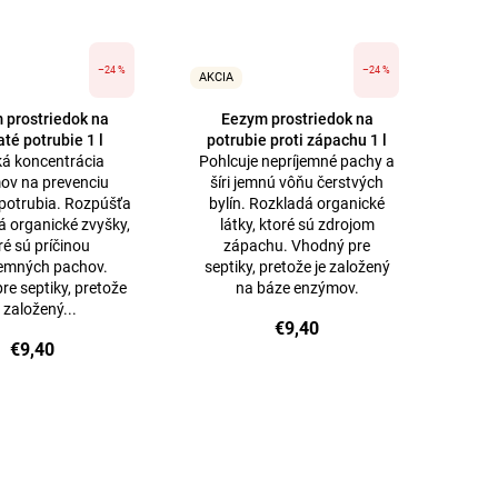
–24 %
–24 %
AKCIA
 prostriedok na
Eezym prostriedok na
té potrubie 1 l
potrubie proti zápachu 1 l
á koncentrácia
Pohlcuje nepríjemné pachy a
ov na prevenciu
šíri jemnú vôňu čerstvých
potrubia. Rozpúšťa
bylín. Rozkladá organické
á organické zvyšky,
látky, ktoré sú zdrojom
ré sú príčinou
zápachu. Vhodný pre
jemných pachov.
septiky, pretože je založený
re septiky, pretože
na báze enzýmov.
e založený...
€9,40
€9,40