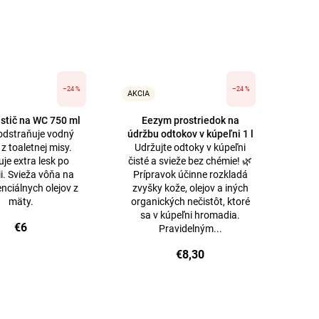
–24 %
–24 %
AKCIA
stič na WC 750 ml
Eezym prostriedok na
 odstraňuje vodný
údržbu odtokov v kúpeľni 1 l
z toaletnej misy.
Udržujte odtoky v kúpeľni
je extra lesk po
čisté a svieže bez chémie! 🌿
ii. Svieža vôňa na
Prípravok účinne rozkladá
nciálnych olejov z
zvyšky kože, olejov a iných
mäty.
organických nečistôt, ktoré
sa v kúpeľni hromadia.
€6
Pravidelným...
€8,30