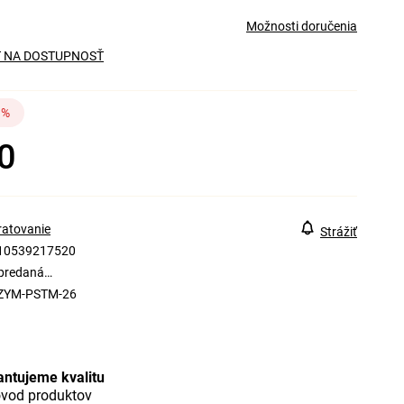
Možnosti doručenia
 NA DOSTUPNOSŤ
 %
0
ratovanie
Strážiť
10539217520
ypredaná…
ZYM-PSTM-26
antujeme kvalitu
ôvod produktov