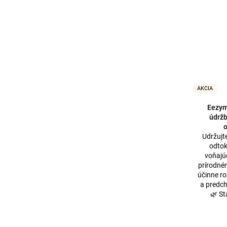
AKCIA
Eezym
údrž
o
Udržujt
odtok
voňajú
prírodné
účinne ro
a predc
🌿 St