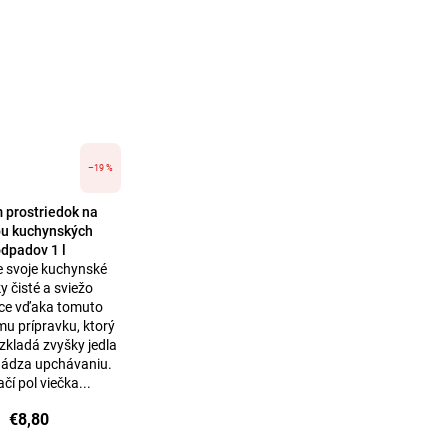
–19 %
 prostriedok na
bu kuchynských
dpadov 1 l
e svoje kuchynské
y čisté a sviežo
ce vďaka tomuto
mu prípravku, ktorý
zkladá zvyšky jedla
hádza upchávaniu.
ačí pol viečka...
€8,80