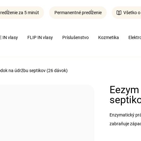
redĺženie za 5 minút
Permanentné predĺženie
Všetko o
Čo potrebujete nájsť?
 IN vlasy
FLIP IN vlasy
Príslušenstvo
Kozmetika
Elektr
Hľadať
edok na údržbu septikov (26 dávok)
Eezym 
septik
Enzymatický prá
zabraňuje zápac