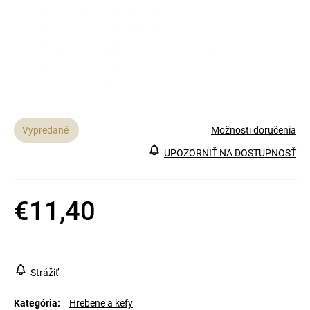
á
j
s
ť
?
Vypredané
Možnosti doručenia
UPOZORNIŤ NA DOSTUPNOSŤ
Hľadať
€11,40
Jednotková
cena:
Strážiť
Kategória
:
Hrebene a kefy