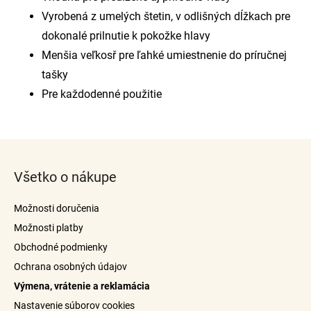
Vyrobená z umelých štetin, v odlišných dĺžkach pre
dokonalé prilnutie k pokožke hlavy
Menšia veľkosř pre ľahké umiestnenie do príručnej
tašky
Pre každodenné použitie
Z
á
Všetko o nákupe
p
ä
Možnosti doručenia
t
Možnosti platby
i
Obchodné podmienky
e
Ochrana osobných údajov
Výmena, vrátenie a reklamácia
Nastavenie súborov cookies