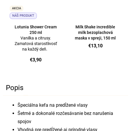
AKCIA
NÁŠ PRODUKT
Lotunia Shower Cream
Milk Shake incredible
250 ml
milk bezoplachová
Vanilka a citrusy.
maska ​​v spreji, 150 ml
Zamatová starostlivosť
€13,10
na každý deň.
€3,90
Popis
Špeciálna kefa na predĺžené vlasy
Šetrné a dokonalé rozčesávanie bez narušenia
spojov
Vhodná pre predĺžené aj prírodné vlasy