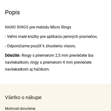
Popis
NANO RINGS
pre metódu Micro Rings
- Veľmi malé krúžky pre aplikáciu jemných prameňov,
- Odporúčame použiť k zhusteniu vlasov,
Dôležité:
Ringy s priemerom 2,5 mm prevlečete iba
navliekatkom, ringy s priemerom 4 mm prevlečete
navliekatkom aj háčikom.
Z
á
Všetko o nákupe
p
ä
Možnosti doručenia