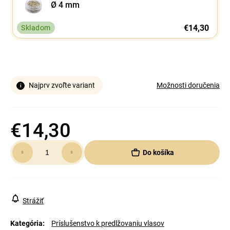
Ø 4 mm
€14,30
Skladom
Najprv zvoľte variant
Možnosti doručenia
€14,30
Jednotková
Do košíka
cena:
Strážiť
Kategória
:
Príslušenstvo k predlžovaniu vlasov