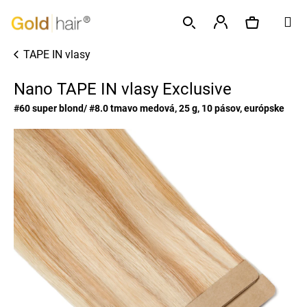
K
Prejsť
M
o
na
Späť
Späť
š
obsah
Prihlásenie
TAPE IN vlasy
í
Hľadať
Nákupný
Č
k
Nano TAPE IN vlasy Exclusive
o
p
košík
#60 super blond/ #8.0 tmavo medová, 25 g, 10 pásov, európske
o
t
r
e
b
u
j
e
t
e
n