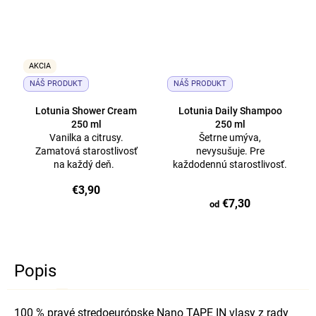
AKCIA
NÁŠ PRODUKT
NÁŠ PRODUKT
Lotunia Shower Cream
Lotunia Daily Shampoo
250 ml
250 ml
Vanilka a citrusy.
Šetrne umýva,
Zamatová starostlivosť
nevysušuje. Pre
na každý deň.
každodennú starostlivosť.
€3,90
€7,30
od
Popis
100 % pravé stredoeurópske Nano TAPE IN vlasy z rady