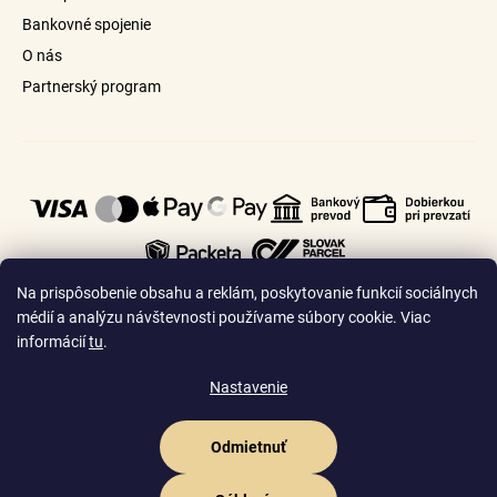
Bankovné spojenie
O nás
Partnerský program
Na prispôsobenie obsahu a reklám, poskytovanie funkcií sociálnych
médií a analýzu návštevnosti používame súbory cookie. Viac
informácií
tu
.
🇸🇰
🇨🇿
Slovensko
Česko
Nastavenie
Odmietnuť
Vytvoril Shoptet Premium
Copyright 2026
Goldhair.sk
. Všetky práva vyhradené.
Upraviť nastavenie