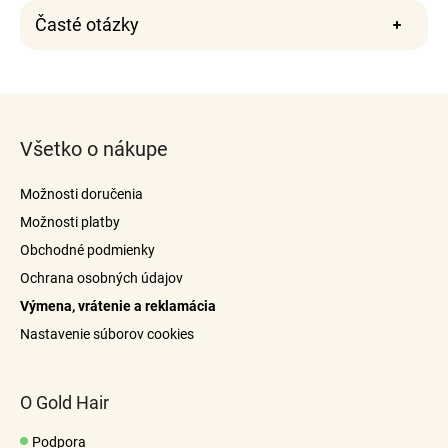
Časté otázky
Z
á
Všetko o nákupe
p
ä
Možnosti doručenia
t
Možnosti platby
i
Obchodné podmienky
e
Ochrana osobných údajov
Výmena, vrátenie a reklamácia
info@goldhair.cz
Nastavenie súborov cookies
O Gold Hair
Podpora