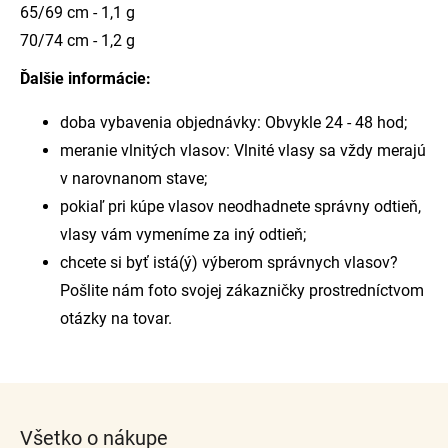
65/69 cm - 1,1 g
70/74 cm - 1,2 g
Ďalšie informácie:
doba vybavenia objednávky: Obvykle 24 - 48 hod;
meranie vlnitých vlasov: Vlnité vlasy sa vždy merajú
v narovnanom stave;
pokiaľ pri kúpe vlasov neodhadnete správny odtieň,
vlasy vám vymeníme za iný odtieň;
chcete si byť istá(ý) výberom správnych vlasov?
Pošlite nám foto svojej zákazničky prostredníctvom
otázky na tovar.
Z
á
Všetko o nákupe
p