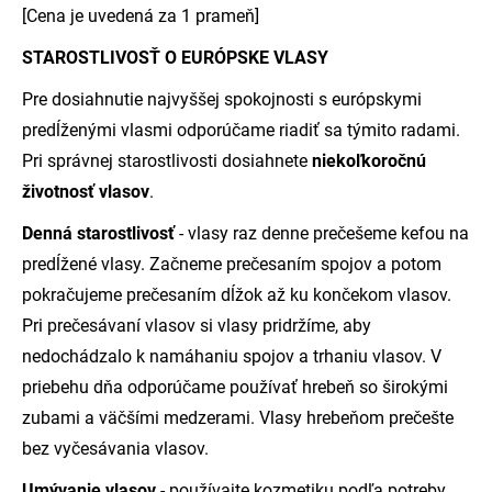
[Cena je uvedená za 1 prameň]
STAROSTLIVOSŤ O EURÓPSKE VLASY
Pre dosiahnutie najvyššej spokojnosti s európskymi
predĺženými vlasmi odporúčame riadiť sa týmito radami.
Pri správnej starostlivosti dosiahnete
niekoľkoročnú
životnosť vlasov
.
Denná starostlivosť
- vlasy raz denne prečešeme kefou na
predĺžené vlasy. Začneme prečesaním spojov a potom
pokračujeme prečesaním dĺžok až ku končekom vlasov.
Pri prečesávaní vlasov si vlasy pridržíme, aby
nedochádzalo k namáhaniu spojov a trhaniu vlasov. V
priebehu dňa odporúčame používať hrebeň so širokými
zubami a väčšími medzerami. Vlasy hrebeňom prečešte
bez vyčesávania vlasov.
Umývanie vlasov
- používajte kozmetiku podľa potreby