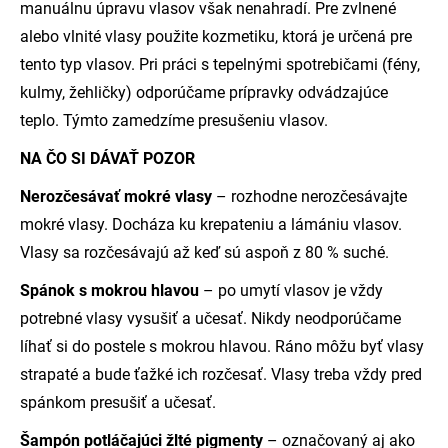
manuálnu úpravu vlasov však nenahradí. Pre zvlnené
alebo vlnité vlasy použite kozmetiku, ktorá je určená pre
tento typ vlasov. Pri práci s tepelnými spotrebičami (fény,
kulmy, žehličky) odporúčame prípravky odvádzajúce
teplo. Týmto zamedzíme presušeniu vlasov.
NA ČO SI DÁVAŤ POZOR
Nerozčesávať mokré vlasy
– rozhodne nerozčesávajte
mokré vlasy. Docháza ku krepateniu a lámániu vlasov.
Vlasy sa rozčesávajú až keď sú aspoň z 80 % suché.
Spánok s mokrou hlavou
– po umytí vlasov je vždy
potrebné vlasy vysušiť a učesať. Nikdy neodporúčame
líhať si do postele s mokrou hlavou. Ráno môžu byť vlasy
strapaté a bude ťažké ich rozčesať. Vlasy treba vždy pred
spánkom presušiť a učesať.
Šampón potláčajúci žlté pigmenty
– označovaný aj ako