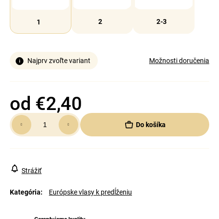
2
2-3
1
Najprv zvoľte variant
Možnosti doručenia
od
€2,40
Jednotková
Do košíka
cena:
Strážiť
Kategória
:
Európske vlasy k predĺženiu