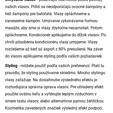
vašich vlasov. Príliš sa neodporúčajú ovocné šampóny a
tiež šampóny pre batoľatá. Vlasy opláchneme a
nanesieme šampón. Umývanie vykonávame formou
masáže, aby sme si vlasy zbytočne nezamotali. Potom
opláchneme. Kondicionér aplikujeme do dĺžok vlasov. Po
chvíli pôsobenia kondicionéru vlasy umyjeme. Vlasy
rozčešeme až keď sú aspoň z 80% presušené. Na záver
do vlasov aplikujeme styling podľa vašich požiadaviek.
Styling
- môžete použiť podľa vašich preferencii. Platí tu
pravidlo, že styling používame striedmo. Mnoho stylingu
vlasy zaťažuje. Na dosiahnutie výsledného efektu je
rozhodujúca správna úprava vlasov. Pre uhladený efekt
použite oválnu kefu a vyfénujte teplým vzduchom v
smere rastu vlasov, alebo alternatívne parnou žehličkou.
Kozmetika zavedených značiek výsledný efekt podporí,