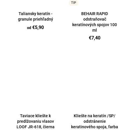
TIP
Taliansky keratín -
BEHAIR RAPID
granule priehľadný
odstraňovač
keratínových spojov 100
€5,90
od
ml
€7,40
Taviace kliešte k
Kliešte na keratín /SP/
predlžovaniu vlasov
odstránenie
LOOF JR-618, čierna
keratinového spoja, farba