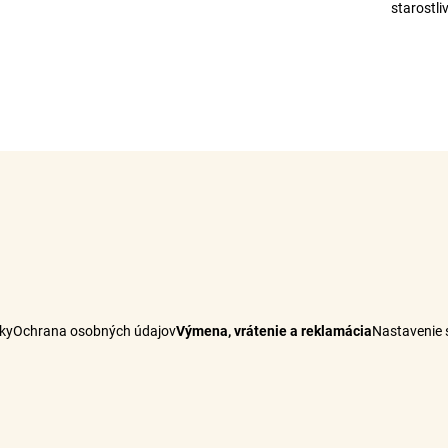
starostl
ky
Ochrana osobných údajov
Výmena, vrátenie a reklamácia
Nastavenie 