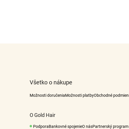
Z
á
p
ä
t
Všetko o nákupe
i
e
Možnosti doručenia
Možnosti platby
Obchodné podmien
O Gold Hair
Podpora
Bankovné spojenie
O nás
Partnerský program