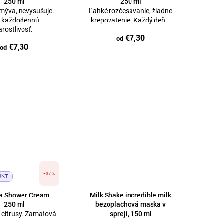
250 ml
250 ml
mýva, nevysušuje.
Ľahké rozčesávanie, žiadne
e každodennú
krepovatenie. Každý deň.
arostlivosť.
€7,30
od
€7,30
od
–37 %
UKT
ia Shower Cream
Milk Shake incredible milk
250 ml
bezoplachová maska ​​v
a citrusy. Zamatová
spreji, 150 ml