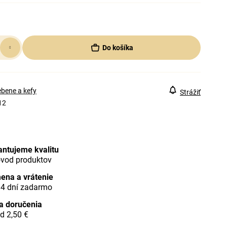
Do košíka
bene a kefy
Strážiť
12
antujeme kvalitu
ôvod produktov
ena a vrátenie
14 dní zadarmo
a doručenia
d 2,50 €