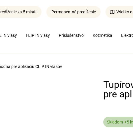
redĺženie za 5 minút
Permanentné predĺženie
Všetko o
Čo potrebujete nájsť?
 IN vlasy
FLIP IN vlasy
Príslušenstvo
Kozmetika
Elektr
Hľadať
hodná pre aplikáciu CLIP IN vlasov
Tupíro
pre apl
Skladom
>5 k