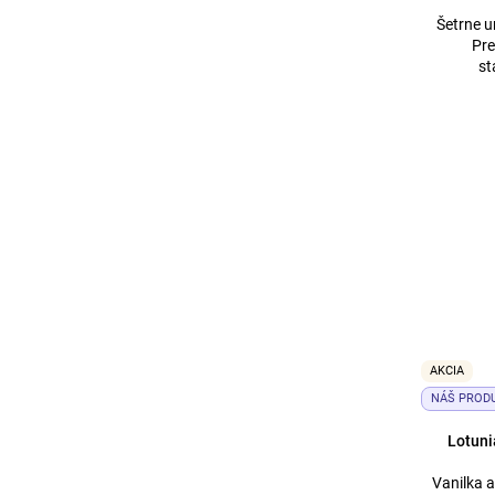
Šetrne u
Pr
st
AKCIA
NÁŠ PROD
Lotun
Vanilka 