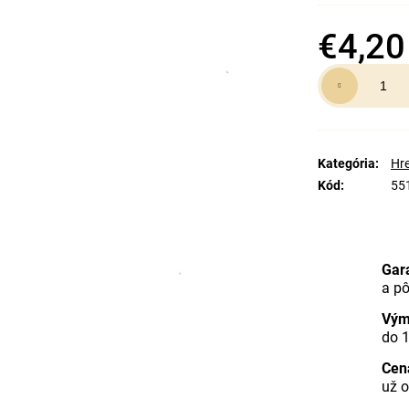
€4,20
Jednotková
cena:
Kategória
:
Hre
Kód
:
55
Gar
a p
Vým
do 
Cen
už o