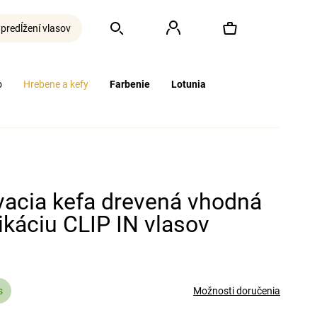
 predĺžení vlasov
Hľadať
Prihlásenie
Nákupný
o
Hrebene a kefy
Farbenie
Lotunia
košík
vacia kefa drevená vhodná
ikáciu CLIP IN vlasov
s
Možnosti doručenia