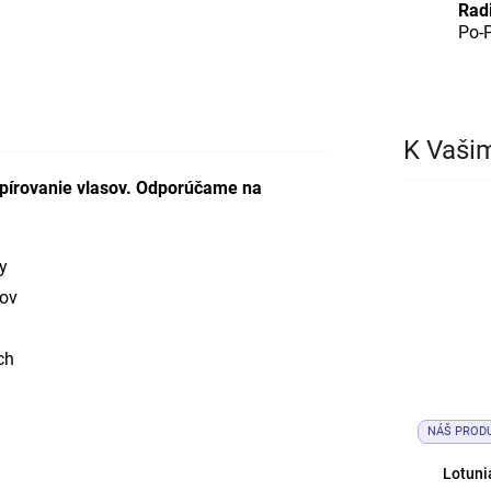
Rad
Po-P
K Vaši
upírovanie vlasov. Odporúčame na
y
jov
ch
NÁŠ PROD
Lotuni