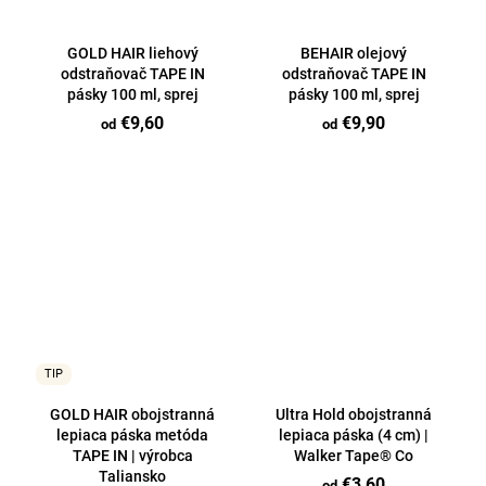
GOLD HAIR liehový
BEHAIR olejový
odstraňovač TAPE IN
odstraňovač TAPE IN
pásky 100 ml, sprej
pásky 100 ml, sprej
€9,60
€9,90
od
od
TIP
GOLD HAIR obojstranná
Ultra Hold obojstranná
lepiaca páska metóda
lepiaca páska (4 cm) |
TAPE IN | výrobca
Walker Tape® Co
Taliansko
€3,60
od