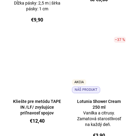
Dĺžka pásky: 2,5 m | šírka
pásky: 1 cm
€9,90
–37 %
AKCIA
NÁŠ PRODUKT
Kliešte pre metódu TAPE
Lotunia Shower Cream
IN /LF/ zvyšujúce
250 ml
priľnavosť spojov
Vanilka a citrusy.
Zamatová starostlivosť
€12,40
na každý deň.
€3,90