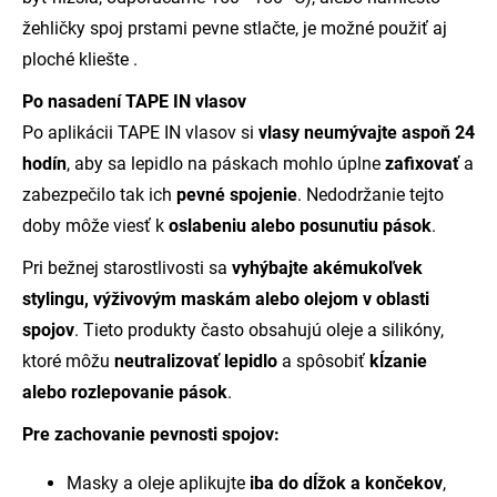
žehličky spoj prstami pevne stlačte, je možné použiť aj
ploché kliešte .
Po nasadení TAPE IN vlasov
Po aplikácii TAPE IN vlasov si
vlasy neumývajte aspoň 24
hodín
, aby sa lepidlo na páskach mohlo úplne
zafixovať
a
zabezpečilo tak ich
pevné spojenie
. Nedodržanie tejto
doby môže viesť k
oslabeniu alebo posunutiu pások
.
Pri bežnej starostlivosti sa
vyhýbajte akémukoľvek
stylingu, výživovým maskám alebo olejom v oblasti
spojov
. Tieto produkty často obsahujú oleje a silikóny,
ktoré môžu
neutralizovať lepidlo
a spôsobiť
kĺzanie
alebo rozlepovanie pások
.
Pre zachovanie pevnosti spojov:
Masky a oleje aplikujte
iba do dĺžok a končekov
,