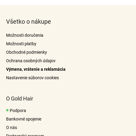
Z
á
Všetko o nákupe
p
ä
Možnosti doručenia
t
Možnosti platby
i
Obchodné podmienky
e
Ochrana osobných údajov
Výmena, vrátenie a reklamácia
Nastavenie súborov cookies
O Gold Hair
Podpora
Bankovné spojenie
O nás