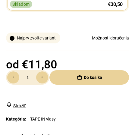
€30,50
Skladom
Najprv zvoľte variant
Možnosti doručenia
od
€11,80
Jednotková
Do košíka
cena:
Strážiť
Kategória
:
TAPE IN vlasy