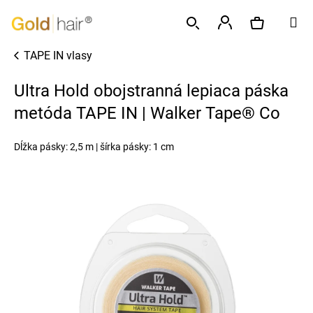
K
Prejsť
M
o
na
Späť
Späť
š
obsah
Prihlásenie
TAPE IN vlasy
í
Hľadať
Nákupný
Č
k
Ultra Hold obojstranná lepiaca páska
o
p
metóda TAPE IN | Walker Tape® Co
košík
o
t
Dĺžka pásky: 2,5 m | šírka pásky: 1 cm
r
e
b
u
j
e
t
e
n