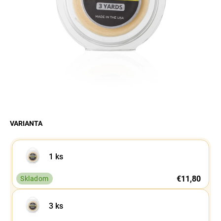
á
j
s
ť
?
Hľadať
VARIANTA
1 ks
€11,80
Skladom
3 ks