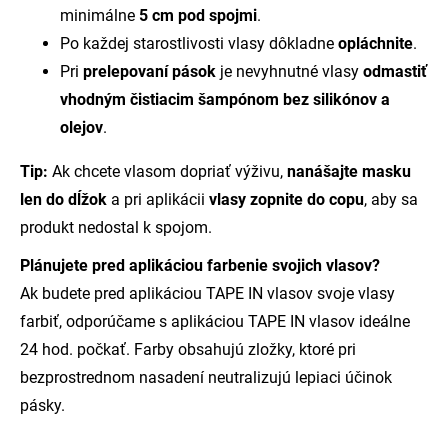
minimálne
5 cm pod spojmi
.
Po každej starostlivosti vlasy dôkladne
opláchnite
.
Pri
prelepovaní pások
je nevyhnutné vlasy
odmastiť
vhodným čistiacim šampónom bez silikónov a
olejov
.
Tip:
Ak chcete vlasom dopriať výživu,
nanášajte masku
len do dĺžok
a pri aplikácii
vlasy zopnite do copu
, aby sa
produkt nedostal k spojom.
Plánujete pred aplikáciou farbenie svojich vlasov?
Ak budete pred aplikáciou TAPE IN vlasov svoje vlasy
farbiť, odporúčame s aplikáciou TAPE IN vlasov ideálne
24 hod. počkať. Farby obsahujú zložky, ktoré pri
bezprostrednom nasadení neutralizujú lepiaci účinok
pásky.