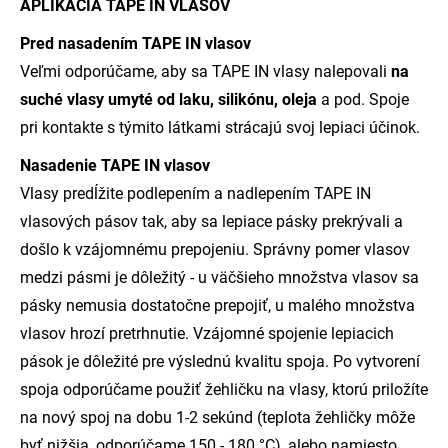
APLIKÁCIA TAPE IN VLASOV
Pred nasadením TAPE IN vlasov
Veľmi odporúčame, aby sa TAPE IN vlasy nalepovali
na
suché vlasy umyté od laku, silikónu, oleja
a pod. Spoje
pri kontakte s týmito látkami strácajú svoj lepiaci účinok.
Nasadenie TAPE IN vlasov
Vlasy predĺžite podlepením a nadlepením TAPE IN
vlasových pásov tak, aby sa lepiace pásky prekrývali a
došlo k vzájomnému prepojeniu. Správny pomer vlasov
medzi pásmi je dôležitý - u väčšieho množstva vlasov sa
pásky nemusia dostatočne prepojiť, u malého množstva
vlasov hrozí pretrhnutie. Vzájomné spojenie lepiacich
pások je dôležité pre výslednú kvalitu spoja. Po vytvorení
spoja odporúčame použiť žehličku na vlasy, ktorú priložíte
na nový spoj na dobu 1-2 sekúnd (teplota žehličky môže
byť nižšia, odporúčame 150 - 180 °C), alebo namiesto