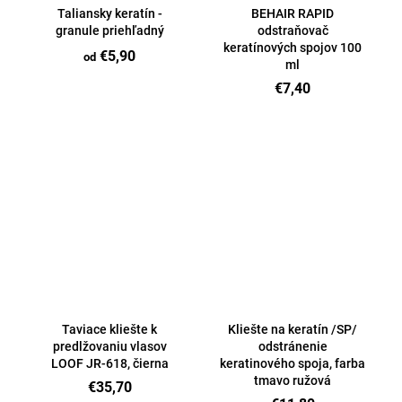
Taliansky keratín -
BEHAIR RAPID
granule priehľadný
odstraňovač
keratínových spojov 100
€5,90
od
ml
€7,40
Taviace kliešte k
Kliešte na keratín /SP/
predlžovaniu vlasov
odstránenie
LOOF JR-618, čierna
keratinového spoja, farba
tmavo ružová
€35,70