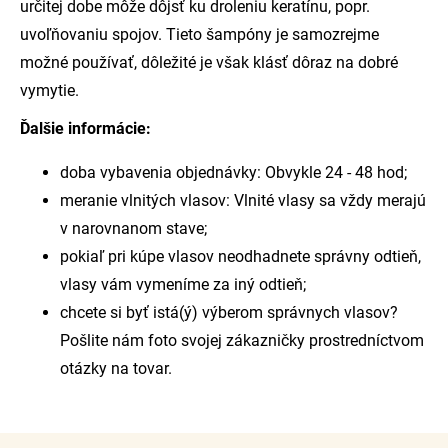
určitej dobe môže dôjsť ku droleniu keratínu, popr.
uvoľňovaniu spojov. Tieto šampóny je samozrejme
možné používať, dôležité je však klásť dôraz na dobré
vymytie.
Ďalšie informácie:
doba vybavenia objednávky: Obvykle 24 - 48 hod;
meranie vlnitých vlasov: Vlnité vlasy sa vždy merajú
v narovnanom stave;
pokiaľ pri kúpe vlasov neodhadnete správny odtieň,
vlasy vám vymeníme za iný odtieň;
chcete si byť istá(ý) výberom správnych vlasov?
Pošlite nám foto svojej zákazničky prostredníctvom
otázky na tovar.
Z