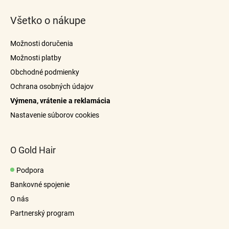
á
Všetko o nákupe
p
ä
Možnosti doručenia
t
Možnosti platby
i
Obchodné podmienky
e
Ochrana osobných údajov
Výmena, vrátenie a reklamácia
Nastavenie súborov cookies
O Gold Hair
Podpora
Bankovné spojenie
O nás
Partnerský program