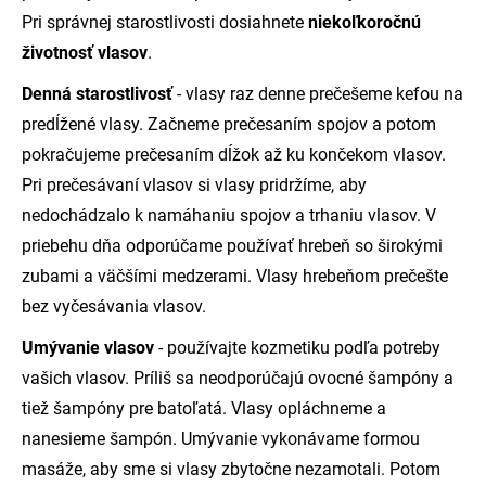
Pri správnej starostlivosti dosiahnete
niekoľkoročnú
životnosť vlasov
.
Denná starostlivosť
- vlasy raz denne prečešeme kefou na
predĺžené vlasy. Začneme prečesaním spojov a potom
pokračujeme prečesaním dĺžok až ku končekom vlasov.
Pri prečesávaní vlasov si vlasy pridržíme, aby
nedochádzalo k namáhaniu spojov a trhaniu vlasov. V
priebehu dňa odporúčame používať hrebeň so širokými
zubami a väčšími medzerami. Vlasy hrebeňom prečešte
bez vyčesávania vlasov.
Umývanie vlasov
- používajte kozmetiku podľa potreby
vašich vlasov. Príliš sa neodporúčajú ovocné šampóny a
tiež šampóny pre batoľatá. Vlasy opláchneme a
nanesieme šampón. Umývanie vykonávame formou
masáže, aby sme si vlasy zbytočne nezamotali. Potom