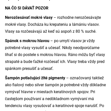
NA ČO SI DÁVAŤ POZOR
Nerozčesávať mokré vlasy
– rozhodne nerozčesávajte
mokré vlasy. Docháza ku krepateniu a lámániu vlasov.
Vlasy sa rozčesávajú až keď sú aspoň z 80 % suché.
Spánok s mokrou hlavou
– po umytí vlasov je vždy
potrebné vlasy vysušiť a učesať. Nikdy neodporúčame
líhať si do postele s mokrou hlavou. Ráno môžu byť vlasy
strapaté a bude ťažké rozčesať ich. Vlasy treba vždy pred
spánkom presušiť a učesať.
Šampón potlačujúci žlté pigmenty
– označovaný taktiež
ako fialový nebo silver šampón je potrebné vždy dôkladne
vymývať hlavne v miestach keratínových spojov. Pri
častejšom používaní a nedôkladnom vymývaní má
tendenciu vlasy vysušovať a keratínové spoje narušiť. Po