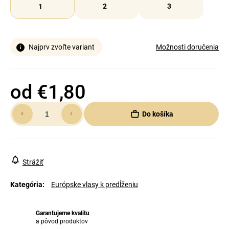
2
3
1
Najprv zvoľte variant
Možnosti doručenia
od
€1,80
Jednotková
Do košíka
cena:
Strážiť
Kategória
:
Európske vlasy k predĺženiu
Garantujeme kvalitu
a pôvod produktov