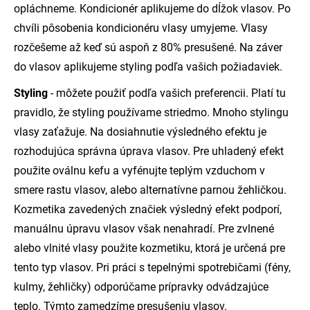
opláchneme. Kondicionér aplikujeme do dĺžok vlasov. Po
chvíli pôsobenia kondicionéru vlasy umyjeme. Vlasy
rozčešeme až keď sú aspoň z 80% presušené. Na záver
do vlasov aplikujeme styling podľa vašich požiadaviek.
Styling
- môžete použiť podľa vašich preferencii. Platí tu
pravidlo, že styling používame striedmo. Mnoho stylingu
vlasy zaťažuje. Na dosiahnutie výsledného efektu je
rozhodujúca správna úprava vlasov. Pre uhladený efekt
použite oválnu kefu a vyfénujte teplým vzduchom v
smere rastu vlasov, alebo alternatívne parnou žehličkou.
Kozmetika zavedených značiek výsledný efekt podporí,
manuálnu úpravu vlasov však nenahradí. Pre zvlnené
alebo vlnité vlasy použite kozmetiku, ktorá je určená pre
tento typ vlasov. Pri práci s tepelnými spotrebičami (fény,
kulmy, žehličky) odporúčame prípravky odvádzajúce
teplo. Týmto zamedzíme presušeniu vlasov.