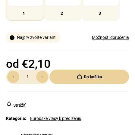
2
3
1
Najprv zvoľte variant
Možnosti doručenia
od
€2,10
Jednotková
Do košíka
cena:
Strážiť
Kategória
:
Európske vlasy k predĺženiu