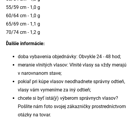
55/59 cm - 1,0 g
60/64 cm - 1,0 g
65/69 cm - 1,1 g
70/74 cm - 1,2 g
Ďalšie informácie:
doba vybavenia objednávky: Obvykle 24 - 48 hod;
meranie vlnitých vlasov: Vlnité vlasy sa vždy merajú
v narovnanom stave;
pokiaľ pri kúpe vlasov neodhadnete správny odtieň,
vlasy vám vymeníme za iný odtieň;
chcete si byť istá(ý) výberom správnych vlasov?
Pošlite nám foto svojej zákazničky prostredníctvom
otázky na tovar.