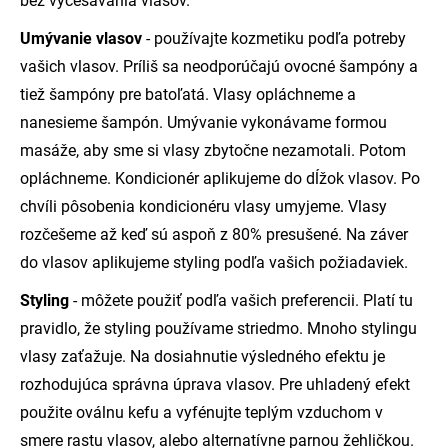
bez vyčesávania vlasov.
Umývanie vlasov
- používajte kozmetiku podľa potreby
vašich vlasov. Príliš sa neodporúčajú ovocné šampóny a
tiež šampóny pre batoľatá. Vlasy opláchneme a
nanesieme šampón. Umývanie vykonávame formou
masáže, aby sme si vlasy zbytočne nezamotali. Potom
opláchneme. Kondicionér aplikujeme do dĺžok vlasov. Po
chvíli pôsobenia kondicionéru vlasy umyjeme. Vlasy
rozčešeme až keď sú aspoň z 80% presušené. Na záver
do vlasov aplikujeme styling podľa vašich požiadaviek.
Styling
- môžete použiť podľa vašich preferencii. Platí tu
pravidlo, že styling používame striedmo. Mnoho stylingu
vlasy zaťažuje. Na dosiahnutie výsledného efektu je
rozhodujúca správna úprava vlasov. Pre uhladený efekt
použite oválnu kefu a vyfénujte teplým vzduchom v
smere rastu vlasov, alebo alternatívne parnou žehličkou.