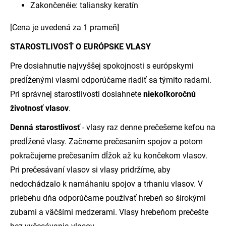
Zakončenéie: taliansky keratín
[Cena je uvedená za 1 prameň]
STAROSTLIVOSŤ O EURÓPSKE VLASY
Pre dosiahnutie najvyššej spokojnosti s európskymi
predĺženými vlasmi odporúčame riadiť sa týmito radami.
Pri správnej starostlivosti dosiahnete
niekoľkoročnú
životnosť vlasov
.
Denná starostlivosť
- vlasy raz denne prečešeme kefou na
predĺžené vlasy. Začneme prečesaním spojov a potom
pokračujeme prečesaním dĺžok až ku končekom vlasov.
Pri prečesávaní vlasov si vlasy pridržíme, aby
nedochádzalo k namáhaniu spojov a trhaniu vlasov. V
priebehu dňa odporúčame používať hrebeň so širokými
zubami a väčšími medzerami. Vlasy hrebeňom prečešte