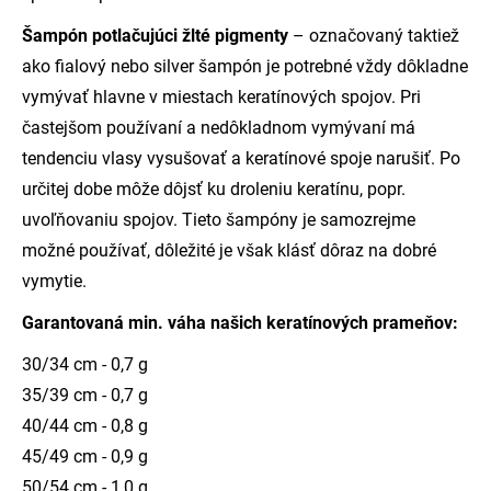
Šampón potlačujúci žlté pigmenty
– označovaný taktiež
ako fialový nebo silver šampón je potrebné vždy dôkladne
vymývať hlavne v miestach keratínových spojov. Pri
častejšom používaní a nedôkladnom vymývaní má
tendenciu vlasy vysušovať a keratínové spoje narušiť. Po
určitej dobe môže dôjsť ku droleniu keratínu, popr.
uvoľňovaniu spojov. Tieto šampóny je samozrejme
možné používať, dôležité je však klásť dôraz na dobré
vymytie.
Garantovaná min. váha našich keratínových prameňov:
30/34 cm - 0,7 g
35/39 cm - 0,7 g
40/44 cm - 0,8 g
45/49 cm - 0,9 g
50/54 cm - 1,0 g