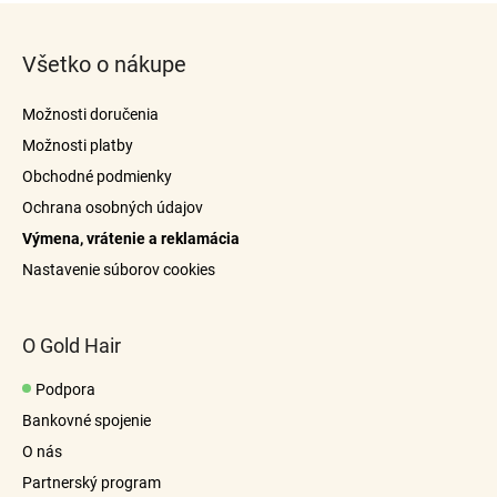
Z
á
Všetko o nákupe
p
ä
Možnosti doručenia
t
Možnosti platby
i
Obchodné podmienky
e
Ochrana osobných údajov
Výmena, vrátenie a reklamácia
Nastavenie súborov cookies
O Gold Hair
Podpora
Bankovné spojenie
O nás
Partnerský program