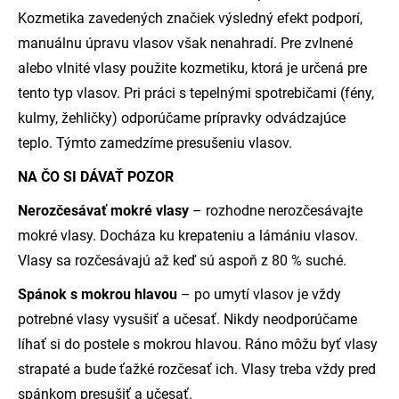
Kozmetika zavedených značiek výsledný efekt podporí,
manuálnu úpravu vlasov však nenahradí. Pre zvlnené
alebo vlnité vlasy použite kozmetiku, ktorá je určená pre
tento typ vlasov. Pri práci s tepelnými spotrebičami (fény,
kulmy, žehličky) odporúčame prípravky odvádzajúce
teplo. Týmto zamedzíme presušeniu vlasov.
NA ČO SI DÁVAŤ POZOR
Nerozčesávať mokré vlasy
– rozhodne nerozčesávajte
mokré vlasy. Docháza ku krepateniu a lámániu vlasov.
Vlasy sa rozčesávajú až keď sú aspoň z 80 % suché.
Spánok s mokrou hlavou
– po umytí vlasov je vždy
potrebné vlasy vysušiť a učesať. Nikdy neodporúčame
líhať si do postele s mokrou hlavou. Ráno môžu byť vlasy
strapaté a bude ťažké rozčesať ich. Vlasy treba vždy pred
spánkom presušiť a učesať.