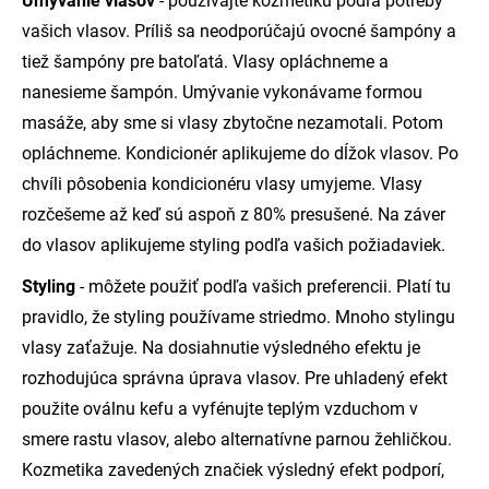
Umývanie vlasov
- používajte kozmetiku podľa potreby
vašich vlasov. Príliš sa neodporúčajú ovocné šampóny a
tiež šampóny pre batoľatá. Vlasy opláchneme a
nanesieme šampón. Umývanie vykonávame formou
masáže, aby sme si vlasy zbytočne nezamotali. Potom
opláchneme. Kondicionér aplikujeme do dĺžok vlasov. Po
chvíli pôsobenia kondicionéru vlasy umyjeme. Vlasy
rozčešeme až keď sú aspoň z 80% presušené. Na záver
do vlasov aplikujeme styling podľa vašich požiadaviek.
Styling
- môžete použiť podľa vašich preferencii. Platí tu
pravidlo, že styling používame striedmo. Mnoho stylingu
vlasy zaťažuje. Na dosiahnutie výsledného efektu je
rozhodujúca správna úprava vlasov. Pre uhladený efekt
použite oválnu kefu a vyfénujte teplým vzduchom v
smere rastu vlasov, alebo alternatívne parnou žehličkou.
Kozmetika zavedených značiek výsledný efekt podporí,