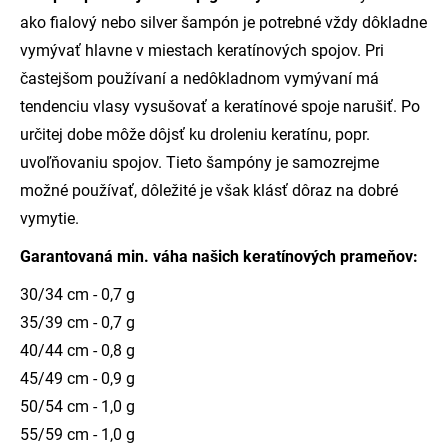
ako fialový nebo silver šampón je potrebné vždy dôkladne
vymývať hlavne v miestach keratínových spojov. Pri
častejšom používaní a nedôkladnom vymývaní má
tendenciu vlasy vysušovať a keratínové spoje narušiť. Po
určitej dobe môže dôjsť ku droleniu keratínu, popr.
uvoľňovaniu spojov. Tieto šampóny je samozrejme
možné používať, dôležité je však klásť dôraz na dobré
vymytie.
Garantovaná min. váha našich keratínových prameňov:
30/34 cm - 0,7 g
35/39 cm - 0,7 g
40/44 cm - 0,8 g
45/49 cm - 0,9 g
50/54 cm - 1,0 g
55/59 cm - 1,0 g