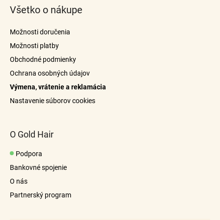
á
Všetko o nákupe
p
ä
Možnosti doručenia
t
Možnosti platby
i
Obchodné podmienky
e
Ochrana osobných údajov
Výmena, vrátenie a reklamácia
Nastavenie súborov cookies
O Gold Hair
Podpora
Bankovné spojenie
O nás
Partnerský program