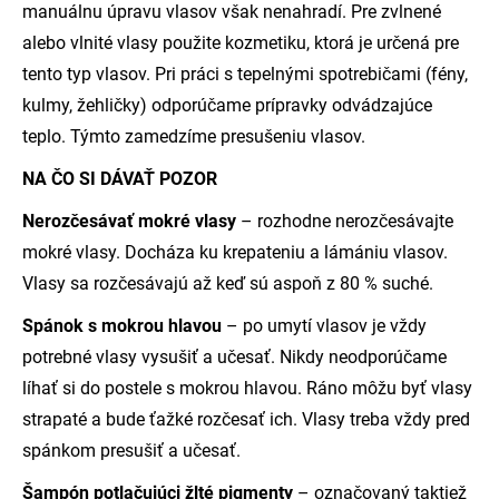
manuálnu úpravu vlasov však nenahradí. Pre zvlnené
alebo vlnité vlasy použite kozmetiku, ktorá je určená pre
tento typ vlasov. Pri práci s tepelnými spotrebičami (fény,
kulmy, žehličky) odporúčame prípravky odvádzajúce
teplo. Týmto zamedzíme presušeniu vlasov.
NA ČO SI DÁVAŤ POZOR
Nerozčesávať mokré vlasy
– rozhodne nerozčesávajte
mokré vlasy. Docháza ku krepateniu a lámániu vlasov.
Vlasy sa rozčesávajú až keď sú aspoň z 80 % suché.
Spánok s mokrou hlavou
– po umytí vlasov je vždy
potrebné vlasy vysušiť a učesať. Nikdy neodporúčame
líhať si do postele s mokrou hlavou. Ráno môžu byť vlasy
strapaté a bude ťažké rozčesať ich. Vlasy treba vždy pred
spánkom presušiť a učesať.
Šampón potlačujúci žlté pigmenty
– označovaný taktiež