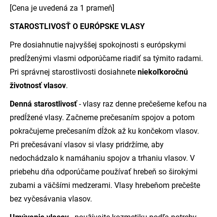
[Cena je uvedená za 1 prameň]
STAROSTLIVOSŤ O EURÓPSKE VLASY
Pre dosiahnutie najvyššej spokojnosti s európskymi
predĺženými vlasmi odporúčame riadiť sa týmito radami.
Pri správnej starostlivosti dosiahnete
niekoľkoročnú
životnosť vlasov
.
Denná starostlivosť
- vlasy raz denne prečešeme kefou na
predĺžené vlasy. Začneme prečesaním spojov a potom
pokračujeme prečesaním dĺžok až ku končekom vlasov.
Pri prečesávaní vlasov si vlasy pridržíme, aby
nedochádzalo k namáhaniu spojov a trhaniu vlasov. V
priebehu dňa odporúčame používať hrebeň so širokými
zubami a väčšími medzerami. Vlasy hrebeňom prečešte
bez vyčesávania vlasov.