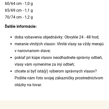
60/64 cm - 1,0 g
65/69 cm - 1,1 g
70/74 cm - 1,2 g
Ďalšie informácie:
doba vybavenia objednávky: Obvykle 24 - 48 hod;
meranie vlnitých vlasov: Vlnité vlasy sa vždy merajú
v narovnanom stave;
pokiaľ pri kúpe vlasov neodhadnete správny odtieň,
vlasy vám vymeníme za iný odtieň;
chcete si byť istá(ý) výberom správnych vlasov?
Pošlite nám foto svojej zákazničky prostredníctvom
otázky na tovar.
Z