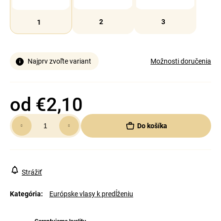
2
3
1
Najprv zvoľte variant
Možnosti doručenia
od
€2,10
Jednotková
Do košíka
cena:
Strážiť
Kategória
:
Európske vlasy k predĺženiu