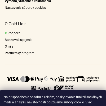
Výmena, vrátenie a reklamácia
á
Nastavenie súborov cookies
j
s
ť
O Gold Hair
?
Podpora
Bankovné spojenie
O nás
Partnerský program
Hľadať
Na prispôsobenie obsahu a reklám, poskytovanie funkcií sociálnych
médií a analýzu návštevnosti používame súbory cookie. Viac