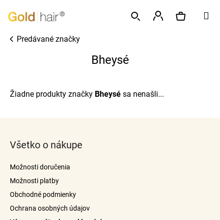
K
Prejsť
M
o
na
Späť
Späť
š
obsah
Prihlásenie
Predávané značky
í
Hľadať
Nákupný
Č
k
Bheysé
o
p
košík
o
Žiadne produkty značky
Bheysé
sa nenašli...
t
r
Z
e
á
b
Všetko o nákupe
p
u
ä
j
Možnosti doručenia
t
e
Možnosti platby
i
t
Obchodné podmienky
e
e
Ochrana osobných údajov
n