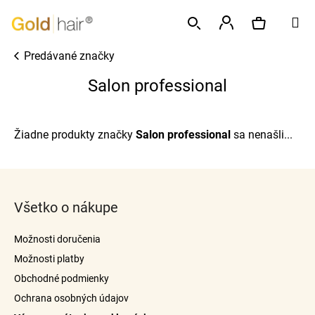
K
Prejsť
M
o
na
Späť
Späť
š
obsah
Prihlásenie
Predávané značky
í
Hľadať
Nákupný
Č
k
Salon professional
o
p
košík
o
Žiadne produkty značky
Salon professional
sa nenašli...
t
r
Z
e
á
b
Všetko o nákupe
p
u
ä
j
Možnosti doručenia
t
e
Možnosti platby
i
t
Obchodné podmienky
e
e
Ochrana osobných údajov
n