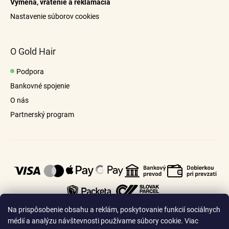
Výmena, vrátenie a reklamácia
á
Nastavenie súborov cookies
j
s
ť
O Gold Hair
?
Podpora
Bankovné spojenie
O nás
Partnerský program
Hľadať
Na prispôsobenie obsahu a reklám, poskytovanie funkcií sociálnych
médií a analýzu návštevnosti používame súbory cookie. Viac