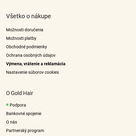
Z
á
Všetko o nákupe
p
ä
Možnosti doručenia
t
Možnosti platby
i
Obchodné podmienky
e
Ochrana osobných údajov
Výmena, vrátenie a reklamácia
Nastavenie súborov cookies
O Gold Hair
Podpora
Bankovné spojenie
O nás
Partnerský program