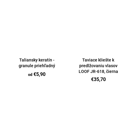
Taliansky keratín -
Taviace kliešte k
granule priehľadný
predlžovaniu vlasov
LOOF JR-618, čierna
€5,90
od
€35,70