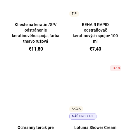
TIP
Kliešte na keratín /SP/
BEHAIR RAPID
odstránenie
odstraňovač
keratinového spoja, farba
keratínových spojov 100
tmavo ružová
ml
€11,80
€7,40
–37 %
AKCIA
NÁŠ PRODUKT
Ochranný terčík pre
Lotunia Shower Cream