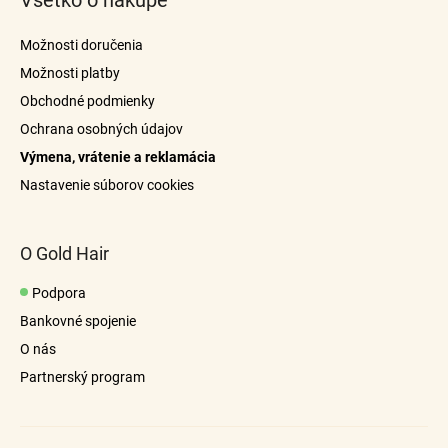
Všetko o nákupe
p
d
a
ä
Možnosti doručenia
c
t
i
Možnosti platby
i
e
Obchodné podmienky
e
p
Ochrana osobných údajov
r
Výmena, vrátenie a reklamácia
v
k
Nastavenie súborov cookies
y
v
ý
O Gold Hair
p
i
Podpora
s
Bankovné spojenie
u
O nás
Partnerský program