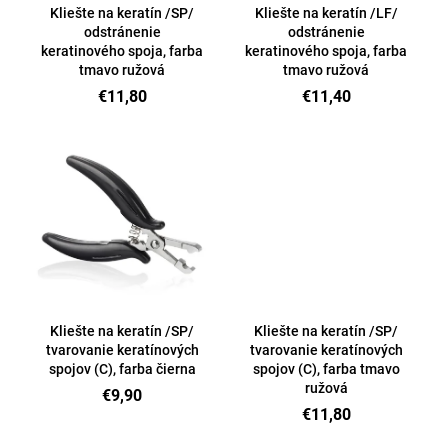
d
Kliešte na keratín /SP/
Kliešte na keratín /LF/
á
odstránenie
odstránenie
u
j
keratinového spoja, farba
keratinového spoja, farba
k
tmavo ružová
tmavo ružová
s
t
€11,80
€11,40
ť
o
?
v
Hľadať
Kliešte na keratín /SP/
Kliešte na keratín /SP/
tvarovanie keratínových
tvarovanie keratínových
spojov (C), farba čierna
spojov (C), farba tmavo
ružová
€9,90
€11,80