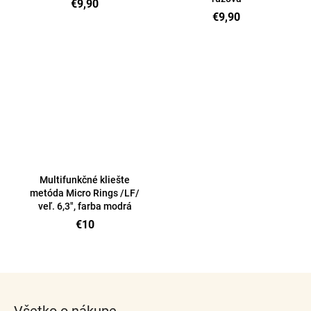
€9,90
€9,90
Multifunkčné kliešte
metóda Micro Rings /LF/
veľ. 6,3", farba modrá
€10
O
v
Z
l
á
á