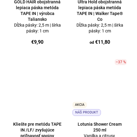
GOLD HAIR obojstranná
Ultra Hold obojstranná
lepiaca páska metóda
lepiaca páska metóda
TAPE IN | výrobca
TAPE IN | Walker Tape®
Taliansko
Co
Dĺžka pásky: 2,5 m | šírka
Dĺžka pásky: 2,5 m | šírka
pásky: 1 cm
pásky: 1 cm
€9,90
€11,80
od
–37 %
AKCIA
NÁŠ PRODUKT
Kliešte pre metódu TAPE
Lotunia Shower Cream
IN /LF/ zvyšujúce
250 ml
priľnavosť spojov
Vanilka a citrusy.