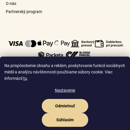
O nás
Partnerský program
Na prispôsobenie obsahu a reklám, poskytovanie funkcií sociálnych
médií a analýzu návštevnosti používame súbory cookie. Viac
informácií
tu
.
🇸🇰
🇨🇿
Slovensko
Česko
Nastavenie
Odmietnuť
Vytvoril Shoptet Premium
Copyright 2026
Goldhair.sk
. Všetky práva vyhradené.
Upraviť nastavenie
Súhlasím
cookies