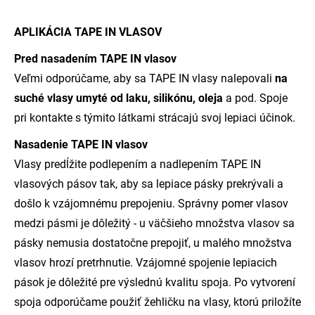
APLIKÁCIA TAPE IN VLASOV
Pred nasadením TAPE IN vlasov
Veľmi odporúčame, aby sa TAPE IN vlasy nalepovali
na
suché vlasy umyté od laku, silikónu, oleja
a pod. Spoje
pri kontakte s týmito látkami strácajú svoj lepiaci účinok.
Nasadenie TAPE IN vlasov
Vlasy predĺžite podlepením a nadlepením TAPE IN
vlasových pásov tak, aby sa lepiace pásky prekrývali a
došlo k vzájomnému prepojeniu. Správny pomer vlasov
medzi pásmi je dôležitý - u väčšieho množstva vlasov sa
pásky nemusia dostatočne prepojiť, u malého množstva
vlasov hrozí pretrhnutie. Vzájomné spojenie lepiacich
pások je dôležité pre výslednú kvalitu spoja. Po vytvorení
spoja odporúčame použiť žehličku na vlasy, ktorú priložíte