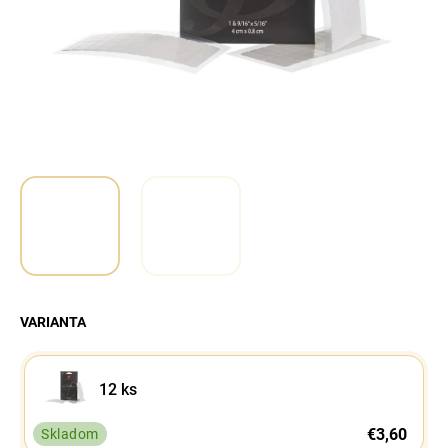
á
j
s
ť
?
Hľadať
VARIANTA
12 ks
€3,60
Skladom