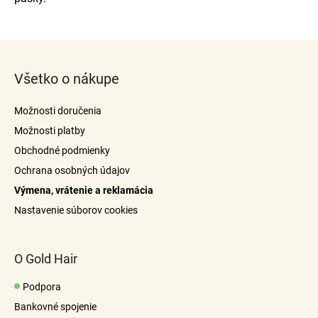
Z
á
Všetko o nákupe
p
ä
Možnosti doručenia
t
Možnosti platby
i
Obchodné podmienky
e
Ochrana osobných údajov
Výmena, vrátenie a reklamácia
Nastavenie súborov cookies
O Gold Hair
Podpora
Bankovné spojenie