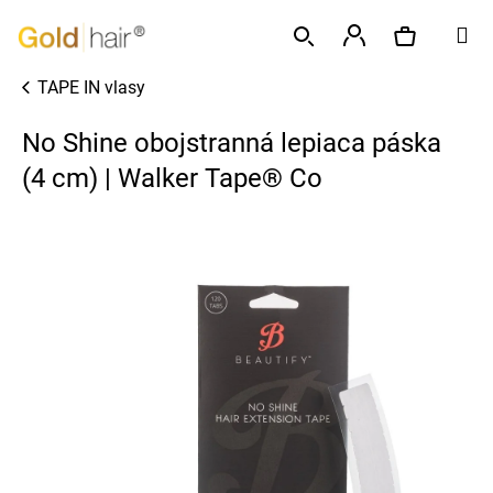
K
Prejsť
M
o
na
Späť
Späť
š
obsah
Prihlásenie
TAPE IN vlasy
í
Hľadať
Nákupný
Č
k
No Shine obojstranná lepiaca páska
o
p
(4 cm) | Walker Tape® Co
košík
o
t
r
e
b
u
j
e
t
e
n