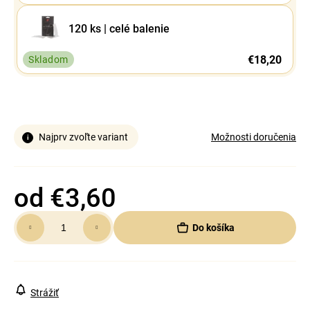
120 ks | celé balenie
€18,20
Skladom
Najprv zvoľte variant
Možnosti doručenia
od
€3,60
Jednotková
Do košíka
cena:
Strážiť