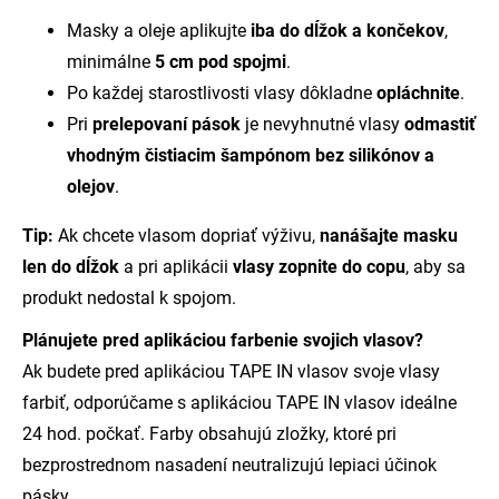
Masky a oleje aplikujte
iba do dĺžok a končekov
,
minimálne
5 cm pod spojmi
.
Po každej starostlivosti vlasy dôkladne
opláchnite
.
Pri
prelepovaní pások
je nevyhnutné vlasy
odmastiť
vhodným čistiacim šampónom bez silikónov a
olejov
.
Tip:
Ak chcete vlasom dopriať výživu,
nanášajte masku
len do dĺžok
a pri aplikácii
vlasy zopnite do copu
, aby sa
produkt nedostal k spojom.
Plánujete pred aplikáciou farbenie svojich vlasov?
Ak budete pred aplikáciou TAPE IN vlasov svoje vlasy
farbiť, odporúčame s aplikáciou TAPE IN vlasov ideálne
24 hod. počkať. Farby obsahujú zložky, ktoré pri
bezprostrednom nasadení neutralizujú lepiaci účinok
pásky.