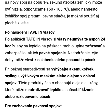
na nový spoj na dobu 1-2 sekúnd (teplota žehličky môže
byť nižšia, odporúčame 150 - 180 °C), alebo namiesto
žehličky spoj prstami pevne stlačte, je možné použiť aj
ploché kliešte .
Po nasadení TAPE IN vlasov
Po aplikácii TAPE IN vlasov si
vlasy neumývajte aspoň 24
hodín
, aby sa lepidlo na páskach mohlo úplne
zafixovať
a
zabezpečilo tak ich
pevné spojenie
. Nedodržanie tejto
doby môže viesť k
oslabeniu alebo posunutiu pások
.
Pri bežnej starostlivosti sa
vyhýbajte akémukoľvek
stylingu, výživovým maskám alebo olejom v oblasti
spojov
. Tieto produkty často obsahujú oleje a silikóny,
ktoré môžu
neutralizovať lepidlo
a spôsobiť
kĺzanie
alebo rozlepovanie pások
.
Pre zachovanie pevnosti spojov: