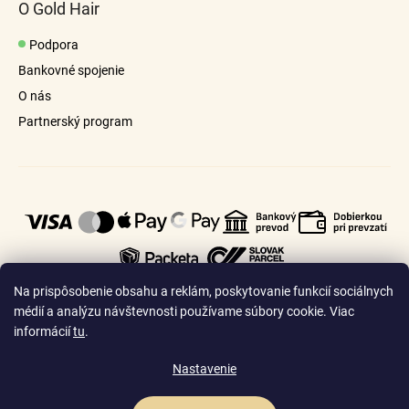
ý
O Gold Hair
p
i
Podpora
s
Bankovné spojenie
u
O nás
Partnerský program
Na prispôsobenie obsahu a reklám, poskytovanie funkcií sociálnych
médií a analýzu návštevnosti používame súbory cookie. Viac
informácií
tu
.
🇸🇰
🇨🇿
Slovensko
Česko
Nastavenie