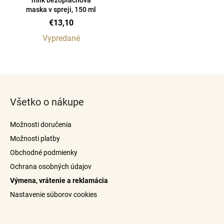
d
milk bezoplachová
maska ​​v spreji, 150 ml
á
u
€13,10
j
k
s
t
Vypredané
ť
o
O
?
v
v
Z
l
á
á
Všetko o nákupe
p
d
a
ä
Hľadať
Možnosti doručenia
c
t
i
Možnosti platby
i
e
Obchodné podmienky
e
p
Ochrana osobných údajov
r
Výmena, vrátenie a reklamácia
v
k
Nastavenie súborov cookies
y
v