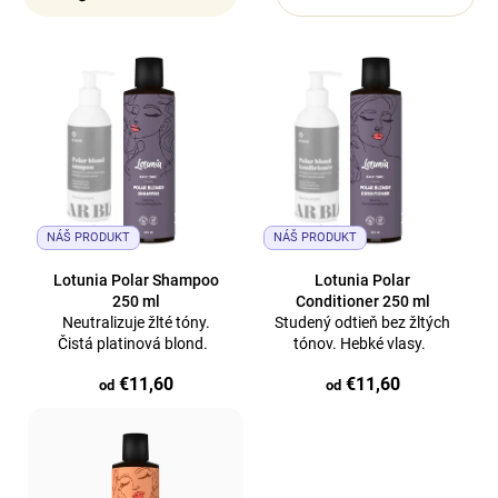
á
j
V
s
ý
ť
p
?
i
s
p
r
NÁŠ PRODUKT
NÁŠ PRODUKT
o
Hľadať
Lotunia Polar Shampoo
Lotunia Polar
d
250 ml
Conditioner 250 ml
Neutralizuje žlté tóny.
Studený odtieň bez žltých
u
Čistá platinová blond.
tónov. Hebké vlasy.
k
€11,60
€11,60
t
od
od
o
v