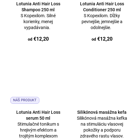
Lotunia Anti Hair Loss
Lotunia Anti Hair Loss
Shampoo 250 ml
Conditioner 250 ml
S Kopexilom. Silné
S Kopexilom. Dĺžky
korienky, menej
pevnejšie, jemnejšie a
vypadávania.
odolnejšie.
€12,20
€12,20
od
od
NÁŠ PRODUKT
Lotunia Anti Hair Loss
Silikónová masážna kefa
serum 50 ml
Silikónová masážna kefka
Stimulačné tonikum s
na stimuláciu vlasovej
hrejivým efektom a
pokožky a podporu
trojitým komplexom
zdravého rastu vlasov.