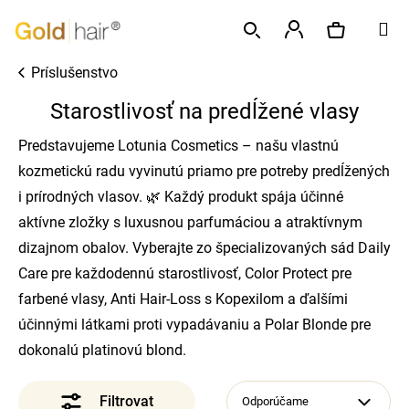
K
Prejsť
M
o
na
Späť
Späť
š
obsah
Prihlásenie
Príslušenstvo
í
Hľadať
Nákupný
Č
k
Starostlivosť na predĺžené vlasy
o
p
košík
Predstavujeme Lotunia Cosmetics – našu vlastnú
o
kozmetickú radu vyvinutú priamo pre potreby predĺžených
t
i prírodných vlasov. 🌿 Každý produkt spája účinné
r
aktívne zložky s luxusnou parfumáciou a atraktívnym
e
dizajnom obalov. Vyberajte zo špecializovaných sád Daily
b
Care pre každodennú starostlivosť, Color Protect pre
u
farbené vlasy, Anti Hair-Loss s Kopexilom a ďalšími
j
účinnými látkami proti vypadávaniu a Polar Blonde pre
e
dokonalú platinovú blond.
t
e
Odporúčame
n