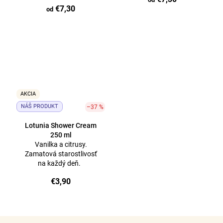
€7,30
od
AKCIA
NÁŠ PRODUKT
–37 %
Lotunia Shower Cream
250 ml
Vanilka a citrusy.
Zamatová starostlivosť
na každý deň.
€3,90
O
v
Z