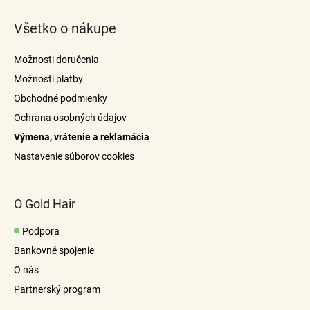
l
á
á
Všetko o nákupe
p
d
a
ä
Možnosti doručenia
c
t
i
Možnosti platby
i
e
Obchodné podmienky
e
p
Ochrana osobných údajov
r
Výmena, vrátenie a reklamácia
v
k
Nastavenie súborov cookies
y
v
ý
O Gold Hair
p
i
Podpora
s
Bankovné spojenie
u
O nás
Partnerský program