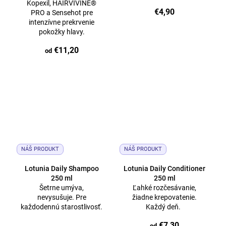
Kopexil, HAIRVIVINE®️
€4,90
PRO a Sensehot pre
intenzívne prekrvenie
pokožky hlavy.
€11,20
od
NÁŠ PRODUKT
NÁŠ PRODUKT
Lotunia Daily Shampoo
Lotunia Daily Conditioner
250 ml
250 ml
Šetrne umýva,
Ľahké rozčesávanie,
nevysušuje. Pre
žiadne krepovatenie.
každodennú starostlivosť.
Každý deň.
€7,30
od